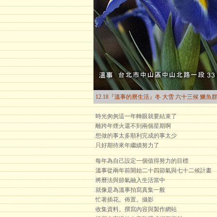
12.18『溫事的曆生活』冬 大雪 六十三候 鱖魚
時光匆匆這一年轉眼就要結束了
離跨年煙火還不到兩個星期啊
想做的事太多順利完成的事太少
只好期待來年繼續努力了
每年為自己設定一個值得努力的目標
溫事從兩年前開始二十四節氣與七十二候計畫
將曆法與節氣融入生活當中
就像是為溫事拍寫真集一般
忙著插花。佈置。攝影
收集資料。撰寫內容與製作網站