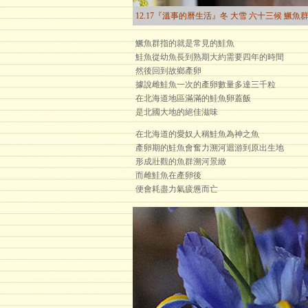
12.17『溫事的曆生活』冬 大雪 六十三候 鱖魚
鱖魚群指的就是常見的鮭魚
鮭魚從幼魚長到熟期大約需要四年的時間
然後回到故鄉產卵
據說雌鮭魚一次的產卵數量多達三千粒
在北海道地區滿滿的鮭魚卵蓋飯
是北國大地的絕佳滋味
在北海道的愛奴人稱鮭魚為神之魚
產卵期的鮭魚會奮力溯河迴游到原出生地
形成壯觀的魚群溯河景緻
而雌鮭魚在產卵後
便會耗盡力氣疲憊而亡