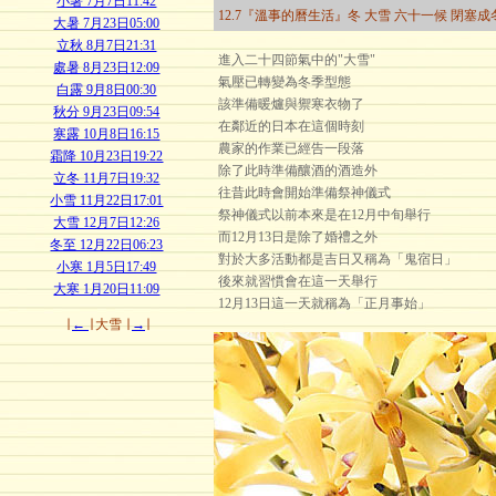
小暑 7月7日11:42
12.7『溫事的曆生活』冬 大雪 六十一候 閉塞成
大暑 7月23日05:00
立秋 8月7日21:31
進入二十四節氣中的"大雪"
處暑 8月23日12:09
氣壓已轉變為冬季型態
白露 9月8日00:30
該準備暖爐與禦寒衣物了
秋分 9月23日09:54
在鄰近的日本在這個時刻
寒露 10月8日16:15
農家的作業已經告一段落
霜降 10月23日19:22
除了此時準備釀酒的酒造外
立冬 11月7日19:32
往昔此時會開始準備祭神儀式
小雪 11月22日17:01
祭神儀式以前本來是在12月中旬舉行
大雪 12月7日12:26
而12月13日是除了婚禮之外
冬至 12月22日06:23
對於大多活動都是吉日又稱為「鬼宿日」
小寒 1月5日17:49
後來就習慣會在這一天舉行
大寒 1月20日11:09
12月13日這一天就稱為「正月事始」
∣
←
∣
大雪
∣
→
∣