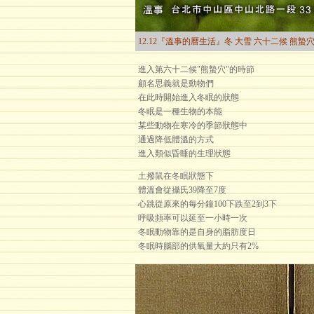
12.12『溫事的曆生活』冬 大雪 六十二候 熊蟄
進入第六十二候"熊蟄穴"的時節
顧名思義就是動物們
在此時開始進入冬眠的狀態
冬眠是一種生物的本能
某些動物在寒冷的季節狀態中
通過降低體溫的方式
進入類似昏睡的生理狀態
土撥鼠在冬眠狀態下
體溫會從攝氏39降至7度
心跳從原來的每分鐘100下跌至2到3下
呼吸頻率可以延至一小時一次
冬眠動物靠的是自身的脂肪度日
冬眠時腦部的供氧量大約只有2%