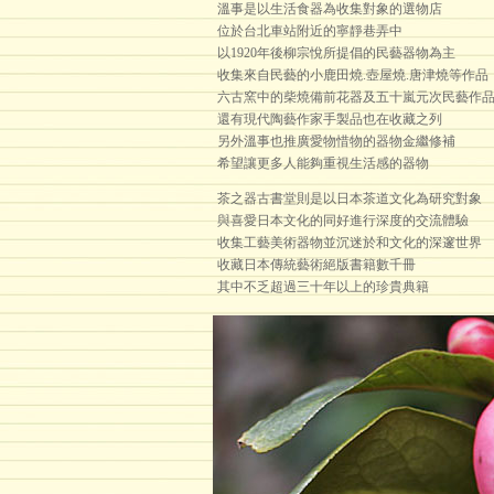
溫事是以生活食器為收集對象的選物店
位於台北車站附近的寧靜巷弄中
以1920年後柳宗悅所提倡的民藝器物為主
收集來自民藝的小鹿田燒.壺屋燒.唐津燒等作品
六古窯中的柴燒備前花器及五十嵐元次民藝作
還有現代陶藝作家手製品也在收藏之列
另外溫事也推廣愛物惜物的器物金繼修補
希望讓更多人能夠重視生活感的器物
茶之器古書堂則是以日本茶道文化為研究對象
與喜愛日本文化的同好進行深度的交流體驗
收集工藝美術器物並沉迷於和文化的深邃世界
收藏日本傳統藝術絕版書籍數千冊
其中不乏超過三十年以上的珍貴典籍