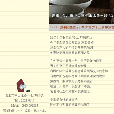
12.21『溫事的曆生活』冬 大雪 六十三候 鱖魚
第二十二個節氣"冬至"即將開始
今年冬至是在12月22日06:23開始
通常台灣人的習慣是拜拜吃湯圓
冬至吃湯圓有團圓與圓滿之意
在冬至這一天是一年中日照最短的日子
過了冬至日照就會逐漸變長
所以吃紅白湯圓也有意味著陰陽交替的意涵
台灣民間也有吃冬至湯圓代表添歲的說法
據說古代的歲制是以冬至為歲首
在這一天會祭天以答謝「添歲」
習俗傳衍至今才有添歲的觀念
台北市中山北路一段33巷6號
冬至是食補的好日子
Tel：2521-6917
開始期待明日的溫暖好滋味了
Mobil：0935-991315
營業時間：中午12點～晚上七點