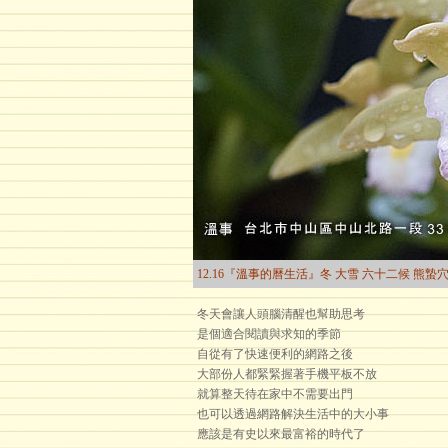
12.16『溫事的曆生活』冬 大雪 六十二候 熊蟄
冬天會讓人頭腦清醒也幫助思考
是個適合閱讀與求知的季節
自從有了快速便利的網路之後
大部份人都緊緊握著手機平板不放
就算整天待在家中不需要出門
也可以透過網路解決生活中的大小事
應該是有史以來最富裕的時代了