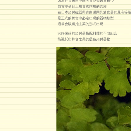
因為往昔來自中國的青花瓷數量很少
自古即受到上層貴族階層的喜愛
在日本染付磁器與青白磁同列於食器的最高等
是正式的餐會中必定出現的器物類型
通常會以襯托主菜的形式出現
沉靜俐落的染付是搭配料理的不敗組合
能襯托出和食之美的藍色染付器物