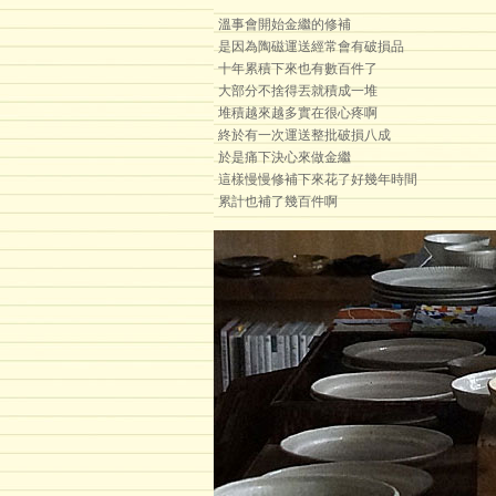
溫事會開始金繼的修補
是因為陶磁運送經常會有破損品
十年累積下來也有數百件了
大部分不捨得丟就積成一堆
堆積越來越多實在很心疼啊
終於有一次運送整批破損八成
於是痛下決心來做金繼
這樣慢慢修補下來花了好幾年時間
累計也補了幾百件啊