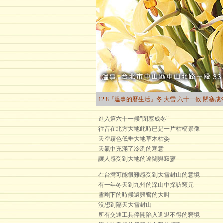
12.8『溫事的曆生活』冬 大雪 六十一候 閉塞成
進入第六十一候"閉塞成冬"
往昔在北方大地此時已是一片枯槁景像
天空霧色低垂大地草木枯委
天氣中充滿了冷冽的寒意
讓人感受到大地的遼闊與寂寥
在台灣可能很難感受到大雪封山的意境
有一年冬天到九州的深山中探訪窯元
雪剛下的時候還興奮的大叫
沒想到隔天大雪封山
所有交通工具停開陷入進退不得的窘境