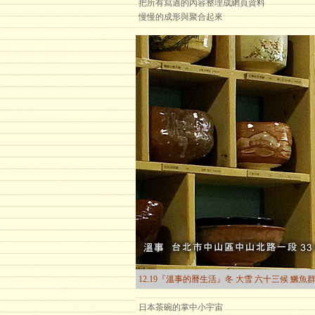
把所有寫過的內容整理成網頁資料
慢慢的成形與聚合起來
12.19『溫事的曆生活』冬 大雪 六十三候 鱖魚
日本茶碗的掌中小宇宙