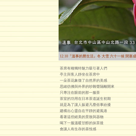
12.10『溫事的曆生活』冬 大雪 六十一候 閉塞
茶席有種獨特魅力吸引著人們
亭主與客人靜坐在茶席中
一朵茶花象徵了自然界的美感
思緒彷彿與外界的吵雜聲隔離開來
只專注在眼前的那一服茶
茶室的功用在日本茶道誕生初期
就是為了讓人躲避凡塵俗事紛擾
建構出心靈自在平靜的避風港
看著這些絕美的景致與器物
喝下一服溫暖甘醇的抹茶後
會讓人有生存的喜悅感