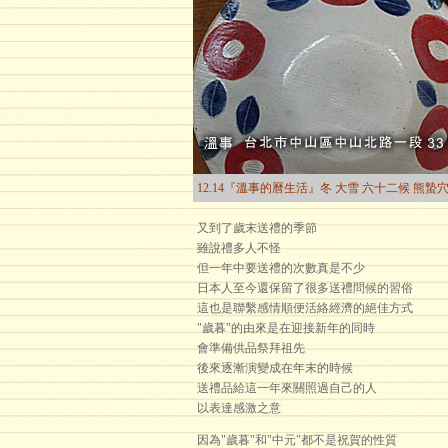
12.14『溫事的曆生活』冬 大雪 六十二候 熊蟄
又到了歲末送禮的季節
雖說禮多人不怪
但一年中要送禮的次數真是不少
日本人至今還保留了很多送禮問候的習俗
這也是聯繫感情順便活絡經濟的絕佳方式
"歲暮"的由來是在迎接新年的同時
會準備供品祭拜祖先
後來逐漸演變成在年末的時候
送禮品給這一年來關照過自己的人
以表達感激之意
因為"歲暮"和"中元"都不是祝賀的性質