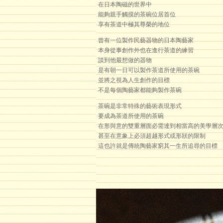
在日本陶磁的世界中
能夠親手觸摸的茶碗位居首位
享有茶道中極其尊榮的地位
曾有一位製作民藝器物的日本陶藝家
本身從事創作外也在進行茶道的練習
談到他最想做的器物
是有朝一日可以製作茶道所使用的茶碗
並將之視為人生創作的目標
不是每個陶藝家都能夠製作茶碗
茶碗是非常特殊的藝術表現形式
要成為茶道所使用的茶碗
在形與意的雙重層面必需達到相當高的美學層
甚至在意象上必須超越形式或形狀的限制
這也許就是傳統陶藝家窮其一生所追尋的目標