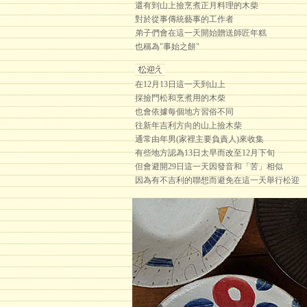
還有到山上撿烹煮正月料理的木柴
對於從事傳統藝事的工作者
弟子們會在這一天開始贈送師匠年糕
也稱為"事始之餅"
在12月13日這一天到山上
採撿門松和烹煮用的木柴
也會依據每個地方習俗不同
往新年吉利方向的山上撿木柴
通常由年男(家裡主要負責人)來收集
有些地方認為13日太早而改至12月下旬
但會避開29日這一天因發音和「苦」相似
因為有不吉利的聯想而避免在這一天舉行松迎