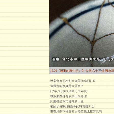
12.20『溫事的曆生活』冬 大雪 六十三候 鱖魚
經常會有朋友對金繼器物感到好奇
這樣也能修真是太厲害了
記得小時候物資匱乏的年代
很多東西都可以拿出來修理
到處都是幫忙修補的工匠
補鍋子.補碗.補雨傘的叫賣聲四起
現在只剩下修皮鞋與修皮包比較常見啊