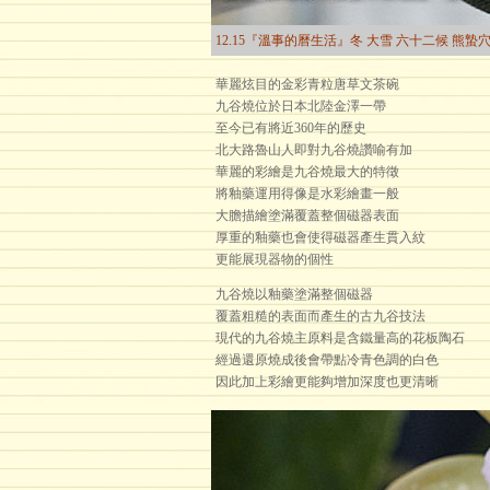
12.15『溫事的曆生活』冬 大雪 六十二候 熊蟄
華麗炫目的金彩青粒唐草文茶碗
九谷燒位於日本北陸金澤一帶
至今已有將近360年的歷史
北大路魯山人即對九谷燒讚喻有加
華麗的彩繪是九谷燒最大的特徵
將釉藥運用得像是水彩繪畫一般
大膽描繪塗滿覆蓋整個磁器表面
厚重的釉藥也會使得磁器產生貫入紋
更能展現器物的個性
九谷燒以釉藥塗滿整個磁器
覆蓋粗糙的表面而產生的古九谷技法
現代的九谷燒主原料是含鐵量高的花板陶石
經過還原燒成後會帶點冷青色調的白色
因此加上彩繪更能夠增加深度也更清晰