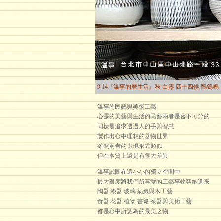
9.14『溫事的曆生活』秋 白露 四十四候 鶺鴒鳴
溫事的民藝與美術工藝
心靈的美藝與生活的民藝兩者是密不可分的
同樣是追求透過人的手與智慧
製作出心中理想的器物世界
雖然兩者的表現形式類似
但在本質上還是有很大差異
溫事試圖在這小小的獨立空間中
最大限度將我們所喜愛的工藝事物容納進來
陶器.漆器.玻璃.紡織與木工藝
食器.花器.植物.書籍.茶器與美術工藝
都是心中所認為的最美之物