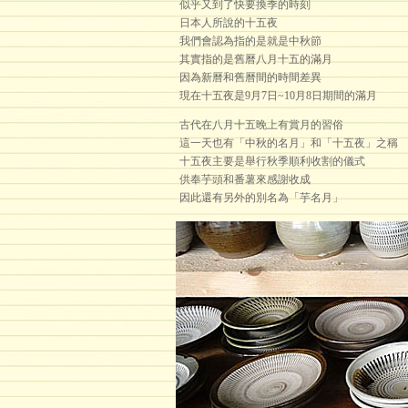
似乎又到了快要換季的時刻
日本人所說的十五夜
我們會認為指的是就是中秋節
其實指的是舊曆八月十五的滿月
因為新曆和舊曆間的時間差異
現在十五夜是9月7日~10月8日期間的滿月
古代在八月十五晚上有賞月的習俗
這一天也有「中秋的名月」和「十五夜」之稱
十五夜主要是舉行秋季順利收割的儀式
供奉芋頭和番薯來感謝收成
因此還有另外的別名為「芋名月」