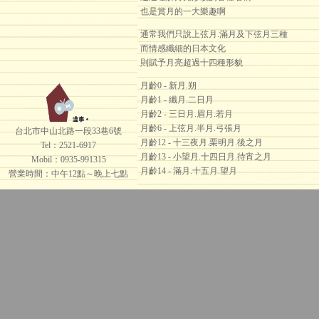
也是賞月的一大樂趣啊
通常我們只說上弦月.滿月及下弦月三種
而情感纖細的日本文化
則賦予月亮超過十四種形貌
月齡0 - 新月.朔
月齡1 - 纖月.二日月
月齡2 - 三日月.眉月.若月
月齡6 - 上弦月.半月.弓張月
台北市中山北路一段33巷6號
月齡12 - 十三夜月.栗明月.後之月
Tel：2521-6917
月齡13 - 小望月.十四日月.待宵之月
Mobil：0935-991315
月齡14 - 滿月.十五月.望月
營業時間：中午12點～晚上七點