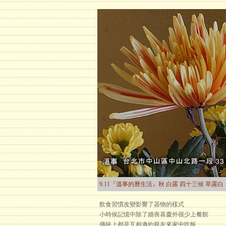
9.11『溫事的曆生活』秋 白露 四十三候 草露白
飲食習慣改變影響了器物的樣式
小時候記憶中除了婚喪喜慶外很少上餐館
傳統上都是互相邀約親友來家中吃飯