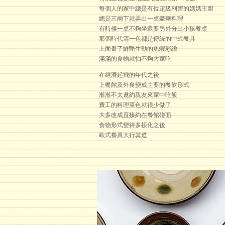
每個人的家中總是有位超級利害的媽媽主廚
總是三兩下就弄出一桌豪華料理
有時候一桌不夠坐還要另外分出小孩餐桌
那個時代清一色都是傳統的中式餐具
上面畫了鮮艷生動的魚蝦彩繪
滿滿的食物就怕不夠大家吃
在經濟起飛的年代之後
上餐館及外食變成主要的餐飲形式
漸漸不太邀約親友來家中吃飯
費工的料理菜色就很少做了
大多改成直接約在餐館碰面
食物形式變得多樣化之後
歐式餐具大行其道