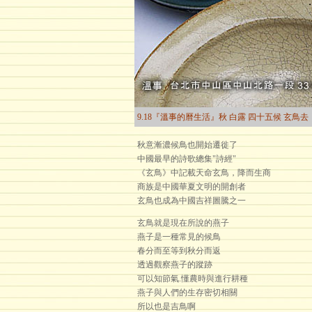
9.18『溫事的曆生活』秋 白露 四十五候 玄鳥去
秋意漸濃候鳥也開始遷徙了
中國最早的詩歌總集"詩經"
《玄鳥》中記載天命玄鳥，降而生商
商族是中國華夏文明的開創者
玄鳥也成為中國吉祥圖騰之一
玄鳥就是現在所說的燕子
燕子是一種常見的候鳥
春分而至等到秋分而返
透過觀察燕子的蹤跡
可以知節氣.懂農時與進行耕種
燕子與人們的生存密切相關
所以也是吉鳥啊