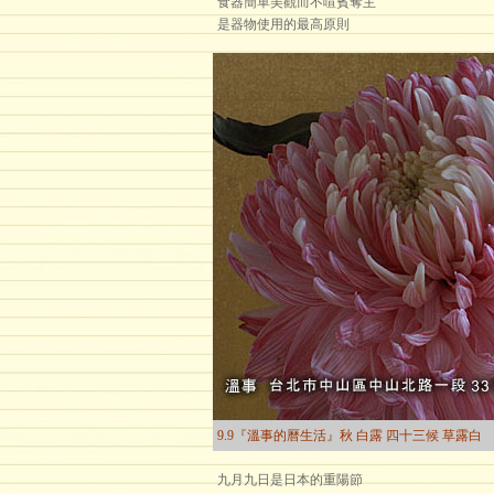
食器簡單美觀而不喧賓奪主
是器物使用的最高原則
9.9『溫事的曆生活』秋 白露 四十三候 草露白
九月九日是日本的重陽節