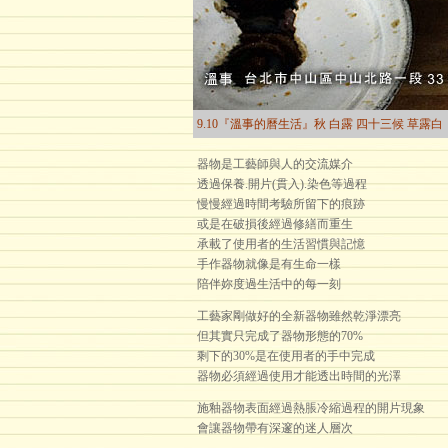
9.10『溫事的曆生活』秋 白露 四十三候 草露白
器物是工藝師與人的交流媒介
透過保養.開片(貫入).染色等過程
慢慢經過時間考驗所留下的痕跡
或是在破損後經過修繕而重生
承載了使用者的生活習慣與記憶
手作器物就像是有生命一樣
陪伴妳度過生活中的每一刻
工藝家剛做好的全新器物雖然乾淨漂亮
但其實只完成了器物形態的70%
剩下的30%是在使用者的手中完成
器物必須經過使用才能透出時間的光澤
施釉器物表面經過熱脹冷縮過程的開片現象
會讓器物帶有深邃的迷人層次