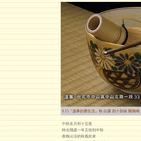
9.15『溫事的曆生活』秋 白露 四十四候 鶺鴒鳴
中秋名月和十五夜
時光飛逝一年又快到中秋
夜晚沁涼的秋風吹來