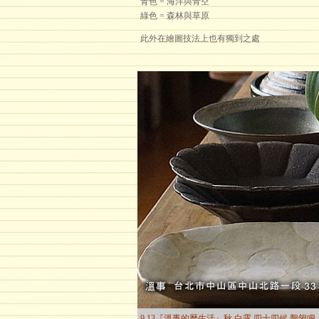
青色 = 海洋與青空
綠色 = 森林與草原
此外在繪圖技法上也有獨到之處
9.13『溫事的曆生活』秋 白露 四十四候 鶺鴒鳴