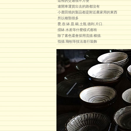
這裡的交通很不方便
連開車運貨出去的路都沒有
小鹿田燒的製品都是附近農家用的東西
所以種類很多
甕.壺.缽.皿.碗.土瓶.德利.片口.
擂缽.水差等什麼樣式都有
除了素色還會採用流描.櫛描.
指描.飛刨等技法進行裝飾