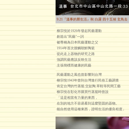
9.21『溫事的曆生活』秋 白露 四十五候 玄鳥去
柳宗悅於1926年發起民藝運動
創造出"民藝"一詞
被尊稱為日本民藝運動之父
1914年首次接觸朝鮮陶瓷
從此走上器物的研究之路
強調民藝應該反映生活
主張簡樸而健康的民藝
民藝運動之風也曾影響到台灣
柳宗悅1943年曾到台灣進行民俗工藝調查
肯定台灣的竹蒸籠.交趾陶.草鞋等民間工藝
柳宗悅在彰化市購買竹蒸籠時曾說
「這是相當有力量的東西，
在別的地方不容易看到這麼堅固的器物。
能自然使用這種東西，證明生活的優良程度」