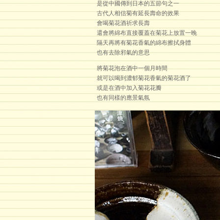
是從中國傳到日本的五節句之一
古代人相信菊有延長壽命的效果
會喝菊花酒祈求長壽
還會將綿布直接覆蓋在菊花上放置一晚
隔天再將有菊花香氣的綿布擦拭身體
也有去除邪氣的意思
將菊花泡在酒中一個月時間
就可以喝到濃郁菊花香氣的菊花酒了
或是在酒中加入菊花花瓣
也有同樣的應景氣氛