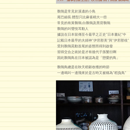
鶺鴒是常見於溪邊的小鳥
尾巴細長.體型只比麻雀稍大一些
常見的有黃鶺鴒.白鶺鴒及黑背鶺鴒
鶺鴒的叫聲悅耳動人
據說在日本留傳至今最早之正史"日本書紀"中
記載日本最早的夫婦神"伊邪那美"與"伊邪那歧"
受到鶺鴒晃動首尾的姿態而得到啟發
習得交合之術於是才有後代子孫繁衍啊
因此鶺鴒鳥在日本被認為是「戀愛的鳥」
鶺鴒鳥總是在秋天稻穀收穫的時節
一邊鳴叫一邊飛來於是古時又被稱為"稻負鳥"