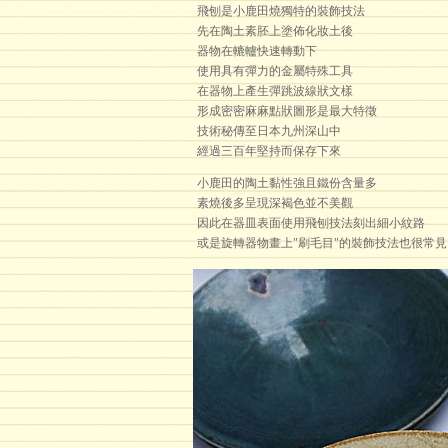
飛刨是小鹿田燒獨特的裝飾技法
先在陶土素胚上塗佈化妝土後
器物在轆轤快速轉動下
使用具有彈力的金屬特殊工具
在器物上產生彈跳波線狀文樣
形成密密麻麻點狀圖形是最大特徵
技術秘傳至日本九州深山中
經過三百年堅持而保存下來
小鹿田的陶土黏性強且鐵份含量多
素燒後多呈現深褐色並不美觀
因此在器皿表面使用飛刨技法刻出細小紋路
或是旋轉器物畫上"刷毛目"的裝飾技法也很常見