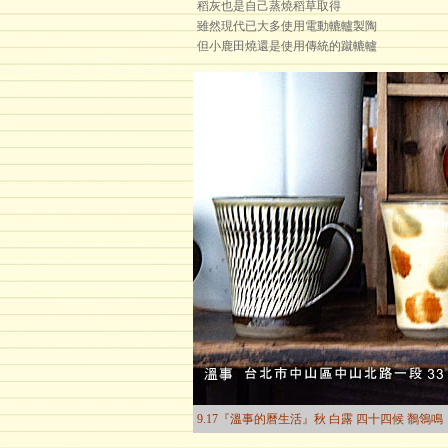
稻灰也是自己蒸燒稻草取得
雖然現代已大多使用電動轆轤製陶
但小鹿田燒還是使用傳統的蹴轆轤
9.17『溫事的曆生活』秋 白露 四十四候 鶺鴒鳴