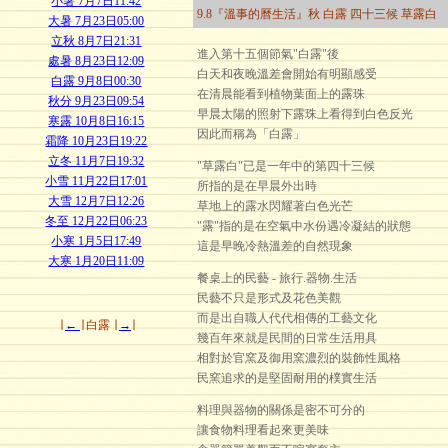
小暑 7月7日11:42
9.8『溫事的曆生活』秋 白露 四十三候 草露白
大暑 7月23日05:00
立秋 8月7日21:31
進入第十五個節氣"白露"後
處暑 8月23日12:09
白天和夜晚溫差會開始有明顯感受
白露 9月8日00:30
在清晨能看到植物葉面上的露珠
秋分 9月23日09:54
早晨太陽的照射下露珠上看得到白色反光
寒露 10月8日16:15
因此而稱為「白露」
霜降 10月23日19:22
立冬 11月7日19:32
"草露白"已是一年中的第四十三候
小雪 11月22日17:01
所指的是在早晨外出時
大雪 12月7日12:26
草地上的露水閃耀著白色光芒
冬至 12月22日06:23
"露"指的是在空氣中水份遇冷凝結的狀態
小寒 1月5日17:49
這是早晚冷熱溫差的自然現象
大寒 1月20日11:09
餐桌上的民藝 - 旅行.器物.生活
民藝不只是形式及花色美觀
而是出自職人代代相傳的工藝文化
∣
←
∣
白露
∣
→
∣
幾百年來就是民間的日常生活用具
相對於官窯及御用窯濃烈的裝飾性風格
民窯追求的是堅固耐用的樸實生活
料理與器物的關係是密不可分的
讓食物料理看起來更美味