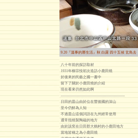
9.20『溫事的曆生活』秋 白露 四十五候 玄鳥去
八十年前的探訪取材
1931年柳宗悅初次造訪小鹿田燒
於後來的民藝之國一書中
留下了關於小鹿田燒的介紹
現在看來仍然如此啊
----------------------------------------------------
日田的皿山由於位在豐後國的深山
至今仍鮮為人知
不過皿山這個詞語在九州經常使用
通常指燒製陶磁的地方
由於該窯在日田郡大鶴村的小鹿田地方
當地皆稱之為小鹿田燒