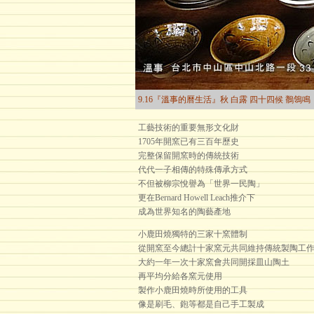
9.16『溫事的曆生活』秋 白露 四十四候 鶺鴒鳴
工藝技術的重要無形文化財
1705年開窯已有三百年歷史
完整保留開窯時的傳統技術
代代一子相傳的特殊傳承方式
不但被柳宗悅譽為「世界一民陶」
更在Bernard Howell Leach推介下
成為世界知名的陶藝產地
小鹿田燒獨特的三家十窯體制
從開窯至今總計十家窯元共同維持傳統製陶工
大約一年一次十家窯會共同開採皿山陶土
再平均分給各窯元使用
製作小鹿田燒時所使用的工具
像是刷毛、鉋等都是自己手工製成