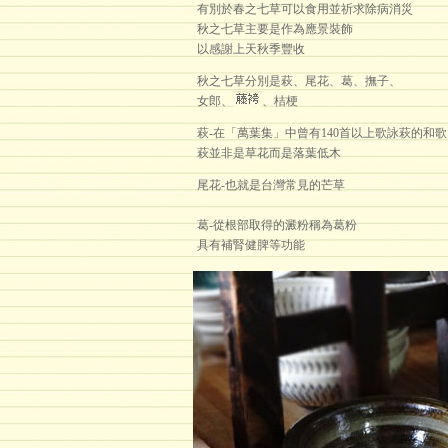
有別於春之七草可以食用並祈求除病消災
秋之七草主要是作為應景裝飾
以感謝上天秋季豐收
秋之七草分別是萩、尾花、葛、撫子、
女郎、
、桔梗
萩-在「萬葉集」中曾有140首以上歌詠萩的和歌
萩並非是草花而是落葉低木
尾花-也就是台灣常見的芒草
葛-從根部取得的澱粉稱為葛粉
具有補腎健脾等功能