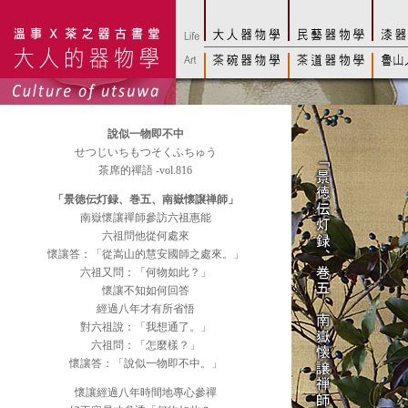
說似一物即不中
せつじいちもつそくふちゅう
茶席的禪語 -vol.816
「景徳伝灯録、巻五、南嶽懐譲禅師」
南嶽懷讓禪師參訪六祖惠能
六祖問他從何處來
懷讓答：「從嵩山的慧安國師之處來。」
六祖又問：「何物如此？」
懷讓不知如何回答
經過八年才有所省悟
對六祖說：「我想通了。」
六祖問：「怎麼樣？」
懷讓答：「說似一物即不中。」
懷讓經過八年時間地專心參禪