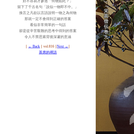
好不容易才參透「何物如此？」
留下了千古名句「說似一物即不中。」
換言之凡欲以言語說明一物之為何物
那就一定不會得到正確的答案
看似非常簡單的一句話
卻是從辛苦艱難的思考中得到的答案
令人不禁思索背後深邃的意涵
∣
← Back
∣ vol.816 ∣
Next →
∣
茶席的禪語