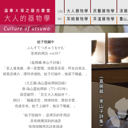
蚊子咬鐵牛
ぶんすてつぎゅうをかむ
茶席的禪語 -vol.817
《嘉興藏‧寒山子詩集》
「若人逢鬼魅，第一莫驚懼。捺硬莫采渠，呼名自當去。
燒香請佛力，禮拜求僧助。蚊子叮鐵牛，無渠下嘴處。」
《大正藏‧溈山靈祐禪師語錄》
唐‧溈山靈祐禪師（771~853年）
因雲巖問：「百丈大人相如何？」
師曰：「巍巍堂堂，煒煒煌煌，聲前非聲，
色後非色。蚊子上鐵牛，無汝下嘴處。」
「蚊子咬鐵牛 」是禪宗的常用語
具有兩層深刻的涵意
悟境很難用言語來描述