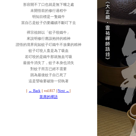
形容開不了口也就是無下嘴之處
未開悟前的修行過程中
明知目標是一隻鐵牛
當自己是蚊子仍要繼續不斷叮下去
禪宗祖師以「蚊子咬鐵牛」
來說明修行應該抱持的精神
證悟的境界宛如蚊子叮鐵牛不放棄的精神
蚊子叮咬人畜是為了吸血
若叮咬的是鐵牛那就無血可吸
最後牛消失了，蚊子本身也消失
對蚊子而言已經不需要
因為最後蚊子自己死了
這是譬喻要破除一切執著
∣
← Back
∣ vol.817 ∣
Next →
∣
茶席的禪語