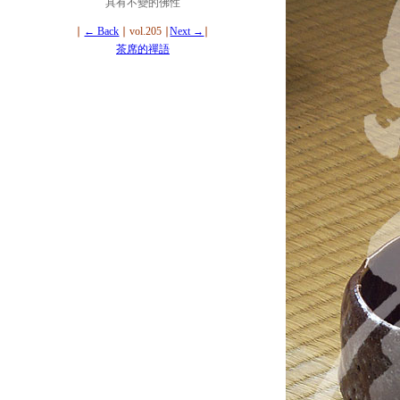
具有不變的佛性
∣
← Back
∣ vol.205 ∣
Next →
∣
茶席的禪語