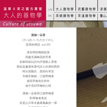
溪梅一朵香
けいばいいちだかぐわし
茶席的禪語 -vol.205
溪谷間的梅樹綻放
四處充滿梅花的芳香
初春時節以詩句抒發動人景致
類似旨趣還有唐代詩人杜甫的西郊
時出碧雞坊，西郊向草堂
市橋官柳細，江路野梅香
描寫早春前往郊外
途中見到早梅的心情
溪梅一朵香與江路野梅香
對禪修者來說
皆是山川草木森羅萬象的一環