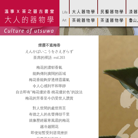
煙霞不遮梅香
えんかばいこうをさえぎらず
茶席的禪語 -vol.203
梅花的濃郁香氣
能夠傳到廣闊的區域
梅花香能夠穿透煙霞霧氣
令人心感到平和寧靜
自古即有"梅花優於香.桃花優於色"的說法
梅花的芳香至今仍受世人讚賞
對人世間的處世而言
有德之人的名聲傳頌千里
就像歷經嚴寒風霜的梅花
越冷越開花
即使短暫受到逆境挫折