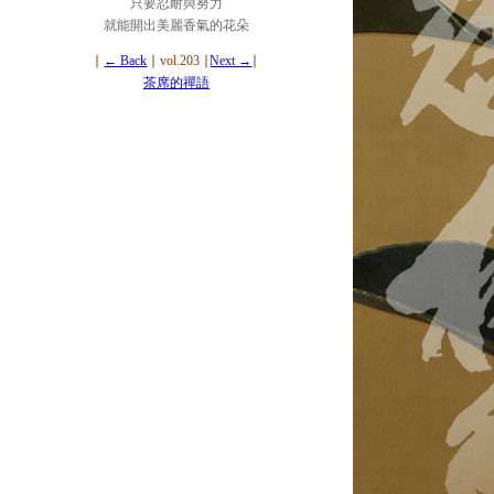
只要忍耐與努力
就能開出美麗香氣的花朵
∣
← Back
∣ vol.203 ∣
Next →
∣
茶席的禪語