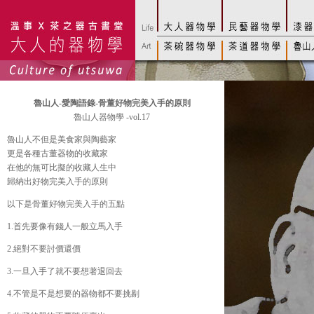
魯山人-愛陶語錄-骨董好物完美入手的原則
魯山人器物學 -vol.17
魯山人不但是美食家與陶藝家
更是各種古董器物的收藏家
在他的無可比擬的收藏人生中
歸納出好物完美入手的原則
以下是骨董好物完美入手的五點
1.首先要像有錢人一般立馬入手
2.絕對不要討價還價
3.一旦入手了就不要想著退回去
4.不管是不是想要的器物都不要挑剔