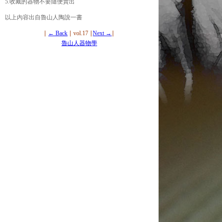
5.收藏的器物不要隨便賣出
以上內容出自魯山人陶說一書
∣
← Back
∣ vol.17 ∣
Next →
∣
魯山人器物學