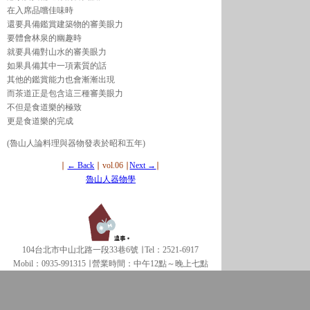
在入席品嚐佳味時
還要具備鑑賞建築物的審美眼力
要體會林泉的幽趣時
就要具備對山水的審美眼力
如果具備其中一項素質的話
其他的鑑賞能力也會漸漸出現
而茶道正是包含這三種審美眼力
不但是食道樂的極致
更是食道樂的完成
(魯山人論料理與器物發表於昭和五年)
∣
← Back
∣ vol.06 ∣
Next →
∣
魯山人器物學
104台北市中山北路一段33巷6號 ∣ Tel：2521-6917
Mobil：0935-991315 ∣
營業時間：中午12點～晚上七點