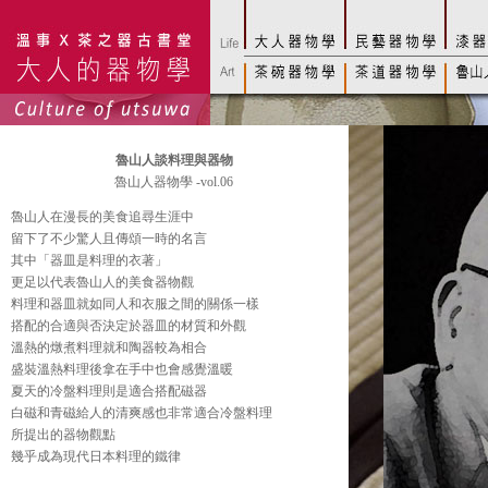
魯山人談料理與器物
魯山人器物學 -vol.06
魯山人在漫長的美食追尋生涯中
留下了不少驚人且傳頌一時的名言
其中「器皿是料理的衣著」
更足以代表魯山人的美食器物觀
料理和器皿就如同人和衣服之間的關係一樣
搭配的合適與否決定於器皿的材質和外觀
溫熱的燉煮料理就和陶器較為相合
盛裝溫熱料理後拿在手中也會感覺溫暖
夏天的冷盤料理則是適合搭配磁器
白磁和青磁給人的清爽感也非常適合冷盤料理
所提出的器物觀點
幾乎成為現代日本料理的鐵律