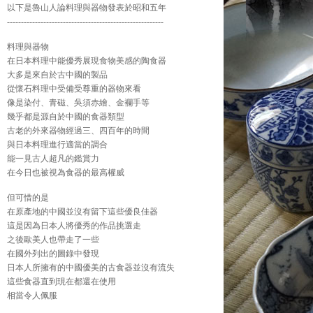
以下是魯山人論料理與器物發表於昭和五年
--------------------------------------------------------
料理與器物
在日本料理中能優秀展現食物美感的陶食器
大多是來自於古中國的製品
從懷石料理中受備受尊重的器物來看
像是染付、青磁、吳須赤繪、金襴手等
幾乎都是源自於中國的食器類型
古老的外來器物經過三、四百年的時間
與日本料理進行適當的調合
能一見古人超凡的鑑賞力
在今日也被視為食器的最高權威
但可惜的是
在原產地的中國並沒有留下這些優良佳器
這是因為日本人將優秀的作品挑選走
之後歐美人也帶走了一些
在國外列出的圖錄中發現
日本人所擁有的中國優美的古食器並沒有流失
這些食器直到現在都還在使用
相當令人佩服