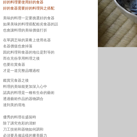
好的料理要使用好的食器
好的食器需要好的料理與之搭配
美味的料理一定要挑選好的食器
如果美味的料理搭配粗劣食器的話
也會讓料理的美味價值打折
在單調乏味的菜肴上使用名器
名器價值也會掉落
因此料理和食器的地位是對等的
而在充份享用料理之後
也要欣賞食器
才是一道完整品嚐過程
鑑賞完食器之後
料理的美味能更加深入心中
認真的料理是一種有生命的藝術
透過藝術作品的器物調合
達到美的境地
優秀的料理在盛裝時
除了講究色彩的清鮮
刀工技術和器物如何調和
必須要具備這樣的審美眼力