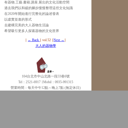
有器物.工藝.書籍.講座.展出的文化活動空間
過去我們以和緩的腳步慢慢整理這些文化知識
在2020年開始進行完整化的論述發表
以虛實並進的形式
去建構完美的大人器物生活論
希望吸引更多人探索器物的文化世界
∣
← Back
∣ vol.52 ∣
Next →
∣
大人的器物學
104台北市中山北路一段33巷6號
Tel：2521-6917 ∣ Mobil：0935-991315
營業時間：每天中午12點～晚上7點 (無定休日)