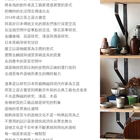
將各地的創作者及工藝家透過展覽的形式
把獨特的生活理念傳達出去
2014年成立茶之器古書堂
與喜好日本傳統文化的朋友們進行深度交流
在這個空間中從事點前交流、懷石茶事研習、
金繼修補、花器研究、漆器與酒器研究、
日本茶碗等研究項目
建立以器物鑑賞為主體的形式
實際去觸摸與感受茶碗道具的質量
在四疊半的茶室空間中
讓器物按照原比例的姿態與正確的運行規則
去感受每件器物所產生的獨特魅力
溫事是以研究日本民藝陶磁與現代作家為主題
而茶之器古書堂則將數百年前的古典工藝包含進來
不光是陶磁的研究、漆器、木器
各種材質的工藝品都是研究的對象
器物的世界無比遼闊
能夠保留至今的器物文化不是一時興起而為之
不實用的設計器形很快就消失在歷史舞台
器物文化是千百年來不斷累積與簡化的過程
每一個器形或是一種類型