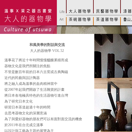
和風美學的對話與交流
大人的器物學 VOL.52
溫事花了將近十年時間慢慢醞釀累積而成
器物文化是我們所關注的焦點
不管是數百年前的日本六古窯或古典陶磁
近代的民藝與設計陶器
將之融入成為溫事的血肉精神當中
從2007年起我們開啟了生活雜貨的計畫
將日本各地極具特色的生活器物引進台灣
為了研究日本文化
研習日本茶道超過十年的時間
去思考器物文化的深層意涵
為了與愛好器物的朋友們可以有面對面交流的機會
於2011年在台北成立溫事
以設計與工藝為主題的展覽為主