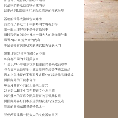
都包含了無數職人的心血結晶
於是我們將這些器物研究內容
以網站.FB.部落格.印刷品及講座的形式呈現
器物的世界太複雜也太難懂
我們花了將近二十年的時間才略有所得
讓一般人理解並不是件容易的事
所以我們在2019年推出一個大人的器物學計畫
透過2年2000篇文章的內容
希望引導有興趣研究的朋友較為容易入門
溫事1F與2F是兩個獨立的空間
各自有不同的主題與規畫
1F是以1925年柳宗悅所提倡的民藝為選品標準
包含日本民藝聖地小鹿田燒與壺燒等傳統工藝品
再加上各地現代工藝家及多樣化的設計作品所構成
與國內外的工藝家合作
每個月會有不同的工藝展出形式
2F則是以日本七百年茶道文化為主體
以四疊半的茶席空間與豐富的茶道具收藏
與國內外喜好日本茶道的朋友進行深度交流
豐富的器物藏書也是特色之一
我們希望建構一間大人的文化器物書店