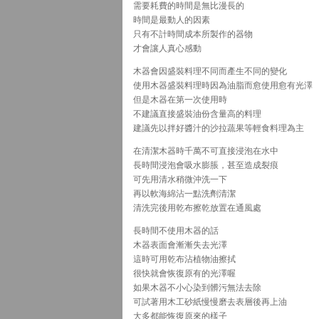
需要耗費的時間是無比漫長的
時間是最動人的因素
只有不計時間成本所製作的器物
才會讓人真心感動
木器會因盛裝料理不同而產生不同的變化
使用木器盛裝料理時因為油脂而愈使用愈有光澤
但是木器在第一次使用時
不建議直接盛裝油份含量高的料理
建議先以拌好醬汁的沙拉蔬果等輕食料理為主
在清潔木器時千萬不可直接浸泡在水中
長時間浸泡會吸水膨脹，甚至造成裂痕
可先用清水稍微沖洗一下
再以軟海綿沾一點洗劑清潔
清洗完後用乾布擦乾放置在通風處
長時間不使用木器的話
木器表面會漸漸失去光澤
這時可用乾布沾植物油擦拭
很快就會恢復原有的光澤喔
如果木器不小心染到髒污無法去除
可試著用木工砂紙慢慢磨去表層後再上油
大多都能恢復原來的樣子