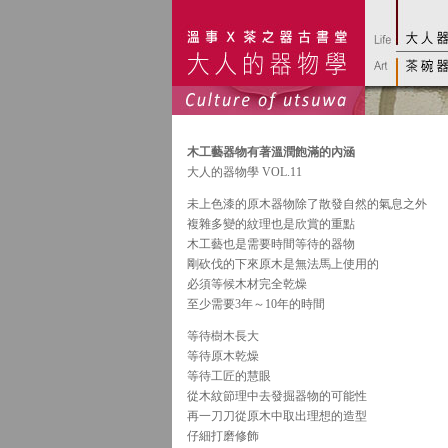
木工藝器物有著溫潤飽滿的內涵
大人的器物學 VOL.11
未上色漆的原木器物除了散發自然的氣息之外
複雜多變的紋理也是欣賞的重點
木工藝也是需要時間等待的器物
剛砍伐的下來原木是無法馬上使用的
必須等候木材完全乾燥
至少需要3年～10年的時間
等待樹木長大
等待原木乾燥
等待工匠的慧眼
從木紋節理中去發掘器物的可能性
再一刀刀從原木中取出理想的造型
仔細打磨修飾