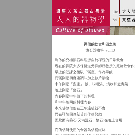
禪僧的飲食和四之碗
懷石器物學 -vol.13
利休的究極懷石料理源自於禪院的日常飲食
現在的禪院大多保留道元禪師所教授的嚴格飲食作
早上的朝課之後以「粥座」作為早飯
而粥則是胡麻鹽調味加上數片漬物
中午則是「齋座」 飯、味噌湯、漬物和煮青菜
晚上則是「藥石」
內容則是中午留下的料理
和中午相同的料理內容
本來佛教僧侶在正午過後就不食
而在禪院因為刻苦的作務勞動
因此而有藥石(又稱溫石、懷石)在晚上食用
而僧侶所使用的食器為俗稱鐵缽