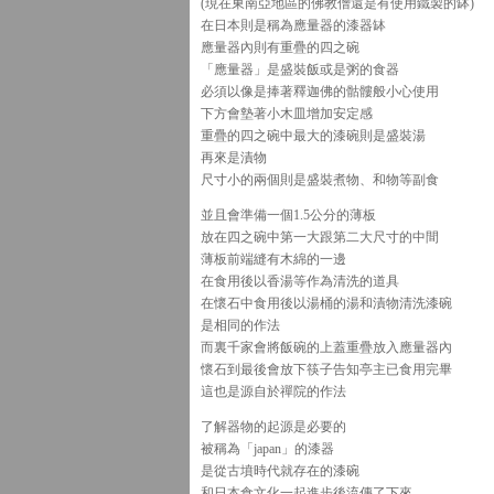
(現在東南亞地區的佛教僧還是有使用鐵製的缽)
在日本則是稱為應量器的漆器缽
應量器內則有重疊的四之碗
「應量器」是盛裝飯或是粥的食器
必須以像是捧著釋迦佛的骷髏般小心使用
下方會墊著小木皿增加安定感
重疊的四之碗中最大的漆碗則是盛裝湯
再來是漬物
尺寸小的兩個則是盛裝煮物、和物等副食
並且會準備一個1.5公分的薄板
放在四之碗中第一大跟第二大尺寸的中間
薄板前端縫有木綿的一邊
在食用後以香湯等作為清洗的道具
在懷石中食用後以湯桶的湯和漬物清洗漆碗
是相同的作法
而裏千家會將飯碗的上蓋重疊放入應量器內
懷石到最後會放下筷子告知亭主已食用完畢
這也是源自於禪院的作法
了解器物的起源是必要的
被稱為「japan」的漆器
是從古墳時代就存在的漆碗
和日本食文化一起進步後流傳了下來