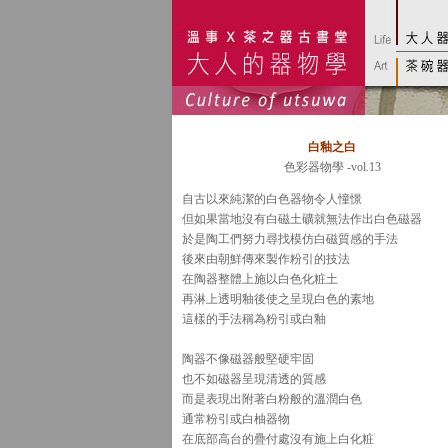
白釉之白
色彩器物學 -vol.13
自古以來純潔的白色器物令人憧憬
但如果當地沒有白磁土礦就無法作出白色磁器
於是陶工們努力尋找模仿白磁質感的手法
後來由朝鮮傳來製作粉引的技法
在陶器整體上施以白色化粧土
再淋上透明釉後使之呈現白色的素地
這樣的手法稱為粉引或白釉
陶器不像磁器般堅硬牢固
也不如磁器呈現清透的質感
而是表現出附著白粉般的溫潤白色
通常粉引或白柚器物
在底部高台的疊付處沒有施上白化粧