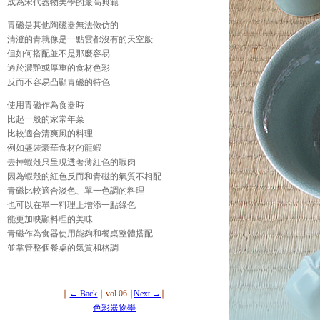
成為宋代器物美學的最高典範
青磁是其他陶磁器無法傚仿的
清澄的青就像是一點雲都沒有的天空般
但如何搭配並不是那麼容易
過於濃艷或厚重的食材色彩
反而不容易凸顯青磁的特色
使用青磁作為食器時
比起一般的家常年菜
比較適合清爽風的料理
例如盛裝豪華食材的龍蝦
去掉蝦殼只呈現透著薄紅色的蝦肉
因為蝦殼的紅色反而和青磁的氣質不相配
青磁比較適合淡色、單一色調的料理
也可以在單一料理上增添一點綠色
能更加映顯料理的美味
青磁作為食器使用能夠和餐桌整體搭配
並掌管整個餐桌的氣質和格調
∣
← Back
∣ vol.06 ∣
Next →
∣
色彩器物學