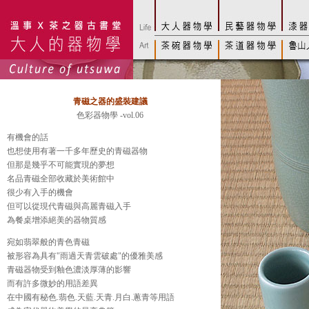
青磁之器的盛裝建議
色彩器物學 -vol.06
有機會的話
也想使用有著一千多年歷史的青磁器物
但那是幾乎不可能實現的夢想
名品青磁全部收藏於美術館中
很少有入手的機會
但可以從現代青磁與高麗青磁入手
為餐桌增添絕美的器物質感
宛如翡翠般的青色青磁
被形容為具有"雨過天青雲破處"的優雅美感
青磁器物受到釉色濃淡厚薄的影響
而有許多微妙的用語差異
在中國有秘色.翡色.天藍.天青.月白.蔥青等用語