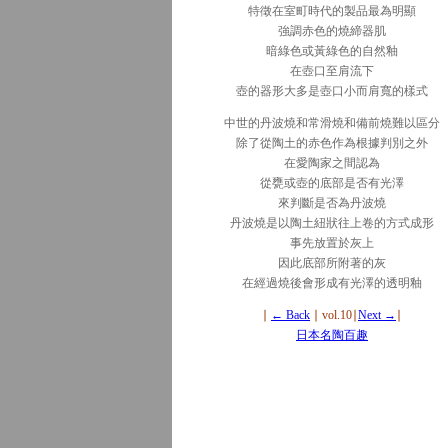
特徵在室町時代的製品最為明顯
強調赤色的燒締器肌
暗綠色或黃綠色的自然釉
在壺口至肩流下
壺的器形大多是壺口小而肩寬的樣式
中世的丹波燒和常滑燒和備前燒難以區分
除了從陶土的赤色作為根據判別之外
在愛陶家之間認為
從甕或壺的底部是否有光澤
來判斷是否為丹波燒
丹波燒是以陶土紐狀往上卷的方式成形
事先放置於灰上
因此底部所附著的灰
在經過燒後會形成有光澤的透明釉
∣
← Back
∣ vol.10
∣
Next →
∣
日本名陶百趣