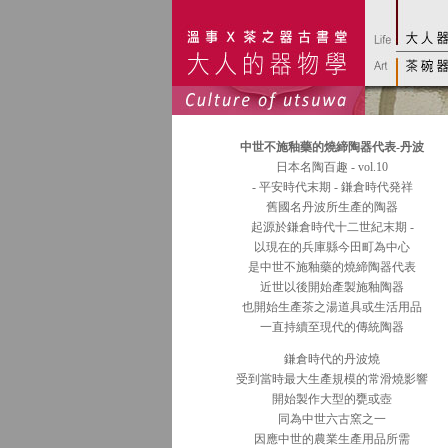
中世不施釉藥的燒締陶器代表-丹波
日本名陶百趣 - vol.10
- 平安時代末期 - 鎌倉時代発祥
舊國名丹波所生產的陶器
起源於鎌倉時代十二世紀末期 -
以現在的兵庫縣今田町為中心
是中世不施釉藥的燒締陶器代表
近世以後開始產製施釉陶器
也開始生產茶之湯道具或生活用品
一直持續至現代的傳統陶器
鎌倉時代的丹波燒
受到當時最大生產規模的常滑燒影響
開始製作大型的甕或壺
同為中世六古窯之一
因應中世的農業生產用品所需