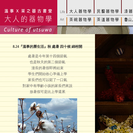
8.24
『溫事的曆生活』秋 處暑 四十候 綿柎開
處暑是今年第十四個節氣
也是秋天的第二個節氣
漫長的暑假即將結束
學生們開始收心準備上學
家長們也可以鬆了一口氣
對家中有學齡小孩的家長們來說
放暑假可是比上學還累