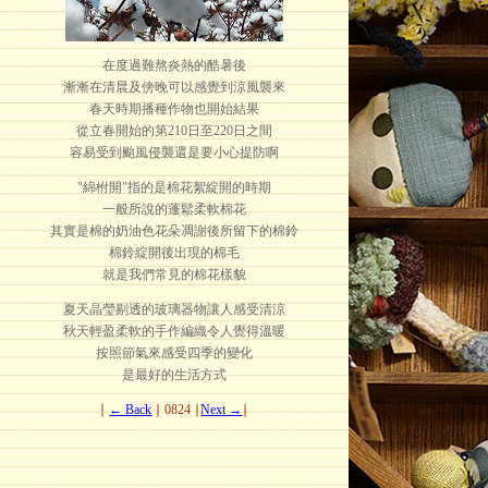
在度過難熬炎熱的酷暑後
漸漸在清晨及傍晚可以感覺到涼風襲來
春天時期播種作物也開始結果
從立春開始的第210日至220日之間
容易受到颱風侵襲還是要小心提防啊
"綿柎開"指的是棉花絮綻開的時期
一般所說的蓬鬆柔軟棉花
其實是棉的奶油色花朵凋謝後所留下的棉鈴
棉鈴綻開後出現的棉毛
就是我們常見的棉花樣貌
夏天晶瑩剔透的玻璃器物讓人感受清涼
秋天輕盈柔軟的手作編織令人覺得溫暖
按照節氣來感受四季的變化
是最好的生活方式
∣
← Back
∣ 0824 ∣
Next →
∣