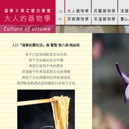
3.13
『溫事的曆生活』春 驚蟄 第八候 桃始笑
筷子已是地域飲食文化代表
筷子文化緣起自古中國
考證已有四千年的歷史
經過數千年來貿易與文化的傳播
將筷子文化傳遞到亞州各個地域
我們較為熟悉的是韓國與日本筷子文化