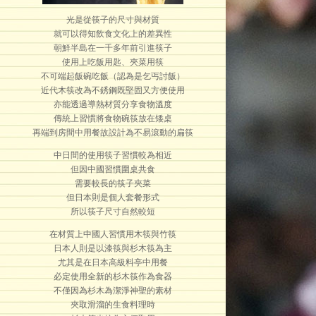
光是從筷子的尺寸與材質
就可以得知飲食文化上的差異性
朝鮮半島在一千多年前引進筷子
使用上吃飯用匙、夾菜用筷
不可端起飯碗吃飯（認為是乞丐討飯）
近代木筷改為不銹鋼既堅固又方便使用
亦能透過導熱材質分享食物溫度
傳統上習慣將食物碗筷放在矮桌
再端到房間中用餐故設計為不易滾動的扁筷
中日間的使用筷子習慣較為相近
但因中國習慣圍桌共食
需要較長的筷子夾菜
但日本則是個人套餐形式
所以筷子尺寸自然較短
在材質上中國人習慣用木筷與竹筷
日本人則是以漆筷與杉木筷為主
尤其是在日本高級料亭中用餐
必定使用全新的杉木筷作為食器
不僅因為杉木為潔淨神聖的素材
夾取滑溜的生食料理時