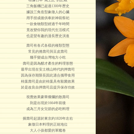
根據日本"風土記"的記載
三角飯糰已超過1300年歷史
據說三角造型象徵人的心臟
用手捏成後供奉於神前祭祀
一款食物類型經過千年時間
竟改變你我的現代生活模式
也是蠻有趣的漫長歷史演進
壽司有各式各樣的種類型態
常見的捲壽司與豆皮壽司
幾乎變成台灣地方小吃
壽司是因為醋才產生的料理形態
最早出現在安土桃山時代的押壽司
因為保存期限長因此適合攜帶食用
柿葉壽司是由於柿葉具有殺菌效果
於是改良自押壽司且提升保存功效
視覺效果豪華燦爛的散壽司
則是出現於1664年前後
成為三月女兒節的必吃料理
握壽司起源於東京約1820年左右
象徵日本料理的正統地位
大人小孩都愛的軍艦卷