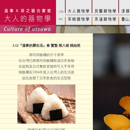
3.12
『溫事的曆生活』春 驚蟄 第八候 桃始笑
壽司與飯糰的方寸美學
在台灣已將壽司與飯糰當成日常食物
在超商及日式餐飲皆隨時可入手享用
御飯糰在1994年進入台灣人的生活後
從此改變了日常飲食的生活型態