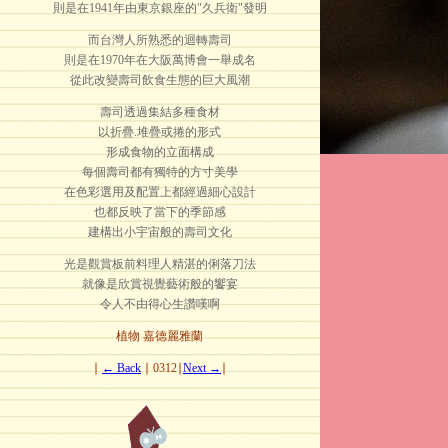
則是在1941年由東京銀座的"久兵衛"發明
而台灣人所熟悉的迴轉壽司
則是在1970年在大阪萬博會一舉成名
從此改變壽司飲食生態的巨大風潮
壽司透過集結多種食材
以折疊.堆疊或捲的形式
形成食物的立面構成
每個壽司都有獨特的方寸美學
在色彩選用及配置上都經過細心設計
也都反映了當下的季節感
建構出小宇宙般的壽司文化
光是觀賞板前料理人精湛的俐落刀法
就像是欣賞視覺藝術般的饗宴
令人不由得心生讚嘆啊
植物 嘉德麗雅蘭
∣
← Back
∣ 0312∣
Next →
∣