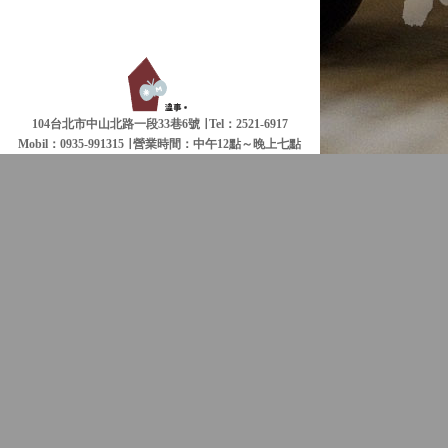
104台北市中山北路一段33巷6號 ∣ Tel：2521-6917
Mobil：0935-991315 ∣
營業時間：中午12點～晚上七點