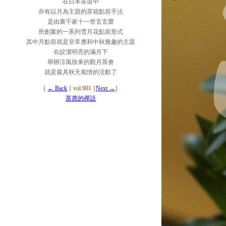
在日本茶道中
亦有以月為主題的茶箱點前手法
是由裏千家十一世玄玄齋
所創案的一系列雪月花點前形式
其中月點前就是非常應和中秋雅趣的主題
在皎潔明亮的滿月下
舉辦涼風徐來的觀月茶會
就是最具秋天風情的活動了
∣
← Back
∣ vol.901 ∣
Next →
∣
茶席的禪語