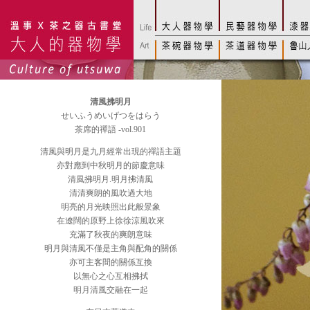
清風拂明月
せいふうめいげつをはらう
茶席的禪語 -vol.901
清風與明月是九月經常出現的禪語主題
亦對應到中秋明月的節慶意味
清風拂明月.明月拂清風
清清爽朗的風吹過大地
明亮的月光映照出此般景象
在遼闊的原野上徐徐涼風吹來
充滿了秋夜的爽朗意味
明月與清風不僅是主角與配角的關係
亦可主客間的關係互換
以無心之心互相拂拭
明月清風交融在一起