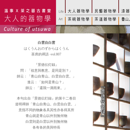
白雲自白雲
はくうんおのずからはくうん
茶席的禪語 -vol.807
『景徳伝灯録』
問：「祖意與教意。是同是別？」
師云：「青山自青山。白雲自白雲。」
進云：「如何是青山？」
師云：「還我一滴雨來。」
本句出自『景徳伝灯録』的第十二卷目
道明禪師「青山自青山。白雲自白雲。」
意指不同的物象各具其性亦各得其所
青山就是青山以外別無何物
白雲則是白雲以外別無何物
各有各的美與特長