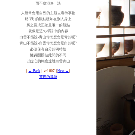
而不應混為一談
人經常會用自己的主觀去看待事物
將"我"的觀點硬加在別人身上
將之當成正確且唯一的觀點
就像是這句禪語中的內容
白雲不能說-青山你怎麼會是青的呢?
青山不能說-白雲你怎麼會是白的呢?
必須保有自分的獨特性
懂得關照彼此間的不同
以虛心的態度遠眺白雲青山
∣
← Back
∣ vol.807 ∣
Next →
∣
茶席的禪語