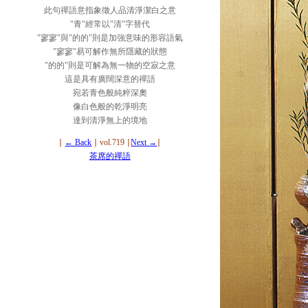
此句禪語意指象徵人品清淨潔白之意
"青"經常以"清"字替代
"寥寥"與"的的"則是加強意味的形容語氣
"寥寥"易可解作無所隱藏的狀態
"的的"則是可解為無一物的空寂之意
這是具有廣闊深意的禪語
宛若青色般純粹深奧
像白色般的乾淨明亮
達到清淨無上的境地
∣
← Back
∣ vol.719 ∣
Next →
∣
茶席的禪語