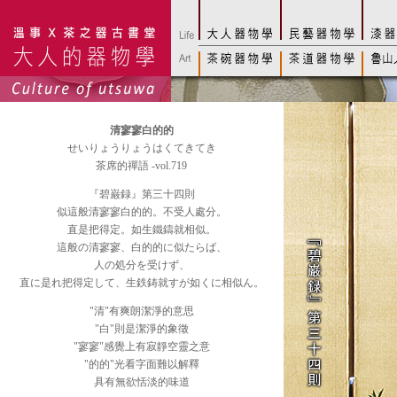
清寥寥白的的
せいりょうりょうはくてきてき
茶席的禪語 -vol.719
『碧巌録』第三十四則
似這般清寥寥白的的。不受人處分。
直是把得定。如生鐵鑄就相似。
這般の清寥寥、白的的に似たらば、
人の処分を受けず、
直に是れ把得定して、生鉄鋳就すが如くに相似ん。
"清"有爽朗潔淨的意思
"白"則是潔淨的象徵
"寥寥"感覺上有寂靜空靈之意
"的的"光看字面難以解釋
具有無欲恬淡的味道