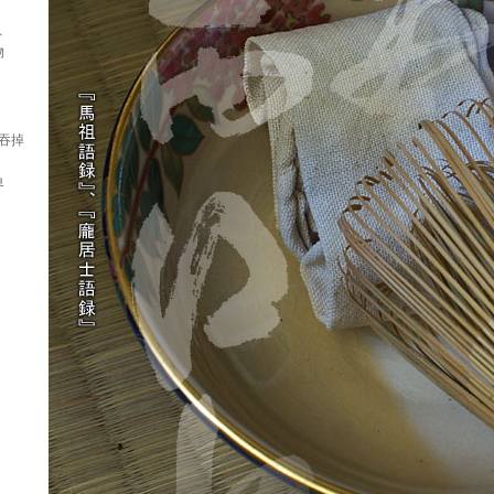
、
物
吞掉
界