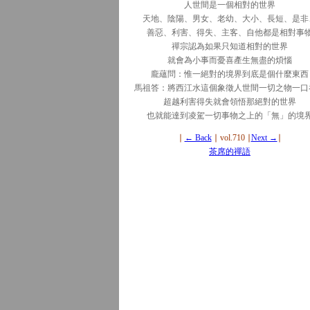
人世間是一個相對的世界
天地、陰陽、男女、老幼、大小、長短、是非
善惡、利害、得失、主客、自他都是相對事
禪宗認為如果只知道相對的世界
就會為小事而憂喜產生無盡的煩惱
龐蘊問：惟一絕對的境界到底是個什麼東西
馬祖答：將西江水這個象徵人世間一切之物一口
超越利害得失就會領悟那絕對的世界
也就能達到凌駕一切事物之上的「無」的境
∣
← Back
∣ vol.710 ∣
Next →
∣
茶席的禪語