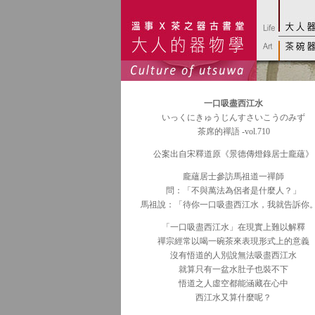
一口吸盡西江水
いっくにきゅうじんすさいこうのみず
茶席的禪語 -vol.710
公案出自宋釋道原《景德傳燈錄居士龐蘊》
龐蘊居士參訪馬祖道一禪師
問：「不與萬法為侶者是什麼人？」
馬祖說：「待你一口吸盡西江水，我就告訴你
「一口吸盡西江水」在現實上難以解釋
禪宗經常以喝一碗茶來表現形式上的意義
沒有悟道的人別說無法吸盡西江水
就算只有一盆水肚子也裝不下
悟道之人虛空都能涵藏在心中
西江水又算什麼呢？