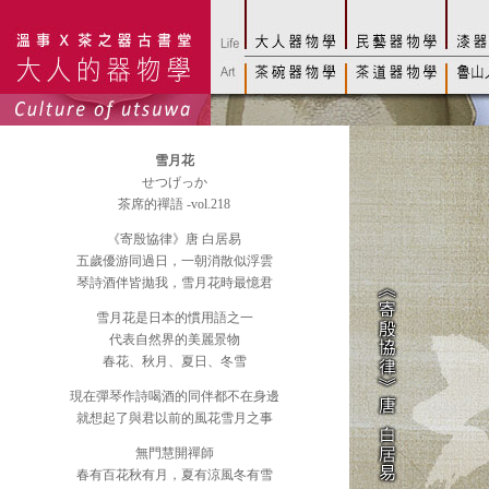
雪月花
せつげっか
茶席的禪語 -vol.218
《寄殷協律》唐 白居易
五歲優游同過日，一朝消散似浮雲
琴詩酒伴皆拋我，雪月花時最憶君
雪月花是日本的慣用語之一
代表自然界的美麗景物
春花、秋月、夏日、冬雪
現在彈琴作詩喝酒的同伴都不在身邊
就想起了與君以前的風花雪月之事
無門慧開禪師
春有百花秋有月，夏有涼風冬有雪