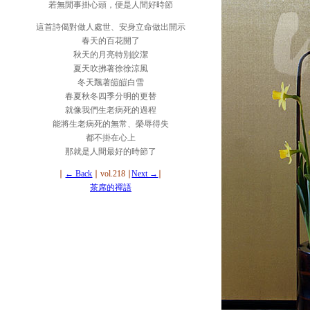
若無閒事掛心頭，便是人間好時節
這首詩偈對做人處世、安身立命做出開示
春天的百花開了
秋天的月亮特別皎潔
夏天吹拂著徐徐涼風
冬天飄著皚皚白雪
春夏秋冬四季分明的更替
就像我們生老病死的過程
能將生老病死的無常、榮辱得失
都不掛在心上
那就是人間最好的時節了
∣
← Back
∣ vol.218 ∣
Next →
∣
茶席的禪語