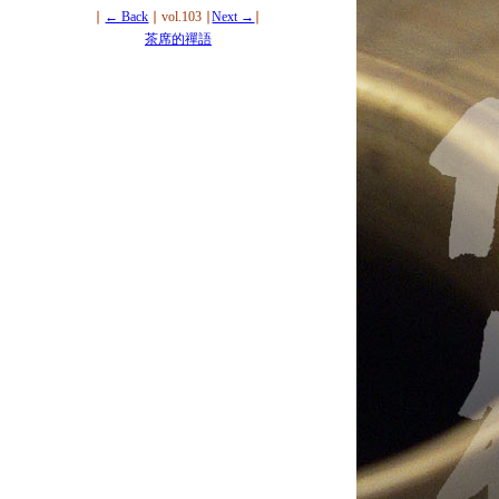
∣
← Back
∣ vol.103 ∣
Next →
∣
茶席的禪語