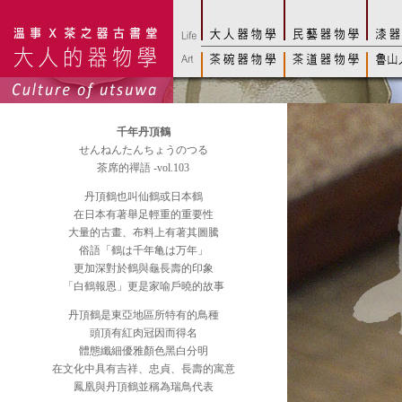
千年丹頂鶴
せんねんたんちょうのつる
茶席的禪語 -vol.103
丹頂鶴也叫仙鶴或日本鶴
在日本有著舉足輕重的重要性
大量的古畫、布料上有著其圖騰
俗語「鶴は千年亀は万年」
更加深對於鶴與龜長壽的印象
「白鶴報恩」更是家喻戶曉的故事
丹頂鶴是東亞地區所特有的鳥種
頭頂有紅肉冠因而得名
體態纖細優雅顏色黑白分明
在文化中具有吉祥、忠貞、長壽的寓意
鳳凰與丹頂鶴並稱為瑞鳥代表