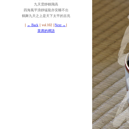
九天雲靜鶴飛高
四海風平浪靜猛龍亦安睡不出
鶴舞九天之上是天下太平的吉兆
∣
← Back
∣ vol.102 ∣
Next →
∣
茶席的禪語