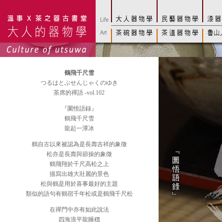
鶴飛千尺雪
つるはとぶせんじゃくのゆき
茶席的禪語 -vol.102
『圜悟語録』
鶴飛千尺雪
龍起一潭冰
鶴自古以來被認為是長壽吉祥的象徵
松亦是長壽與節操的象徵
鶴飛翔於千尺高松之上
描寫出雄大壯麗的景色
松與鶴是用於喜事最好的主題
類似的語句有鶴宿千年松或是鶴飛千尺松
在禪門中亦有如此說法
四海浪平龍睡穩