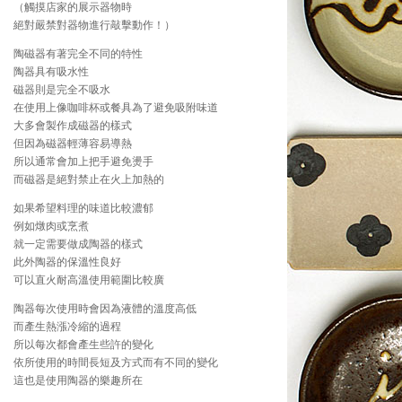
（觸摸店家的展示器物時
絕對嚴禁對器物進行敲擊動作！）
陶磁器有著完全不同的特性
陶器具有吸水性
磁器則是完全不吸水
在使用上像咖啡杯或餐具為了避免吸附味道
大多會製作成磁器的樣式
但因為磁器輕薄容易導熱
所以通常會加上把手避免燙手
而磁器是絕對禁止在火上加熱的
如果希望料理的味道比較濃郁
例如燉肉或烹煮
就一定需要做成陶器的樣式
此外陶器的保溫性良好
可以直火耐高溫使用範圍比較廣
陶器每次使用時會因為液體的溫度高低
而產生熱漲冷縮的過程
所以每次都會產生些許的變化
依所使用的時間長短及方式而有不同的變化
這也是使用陶器的樂趣所在