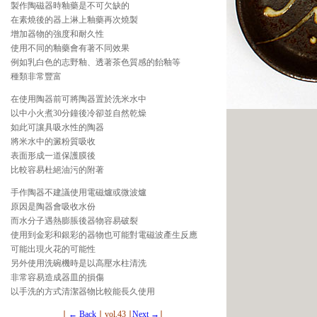
製作陶磁器時釉藥是不可欠缺的
在素燒後的器上淋上釉藥再次燒製
增加器物的強度和耐久性
使用不同的釉藥會有著不同效果
例如乳白色的志野釉、透著茶色質感的飴釉等
種類非常豐富
在使用陶器前可將陶器置於洗米水中
以中小火煮30分鐘後冷卻並自然乾燥
如此可讓具吸水性的陶器
將米水中的澱粉質吸收
表面形成一道保護膜後
比較容易杜絕油污的附著
手作陶器不建議使用電磁爐或微波爐
原因是陶器會吸收水份
而水分子遇熱膨脹後器物容易破裂
使用到金彩和銀彩的器物也可能對電磁波產生反應
可能出現火花的可能性
另外使用洗碗機時是以高壓水柱清洗
非常容易造成器皿的損傷
以手洗的方式清潔器物比較能長久使用
∣
← Back
∣ vol.43 ∣
Next →
∣