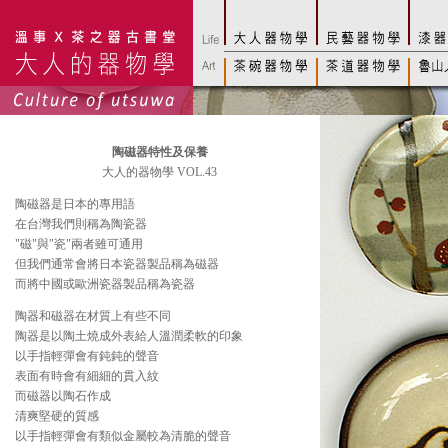
陶磁器特性及保養
大人的器物學 VOL.43
陶磁器是日本的專用語
在台灣我們則稱為陶瓷器
"磁"與"瓷"兩者雖可通用
但我們通常會將日本瓷器製品稱為磁器
而將中國或歐洲瓷器製品稱為瓷器
陶器和磁器在材質上有些不同
陶器是以陶土燒成外表給人溫潤柔軟的印象
以手指輕彈會有鈍鈍的聲音
表面有時會有細細的貫入紋
而磁器以陶石作成
清爽堅硬的質感
以手指輕彈會有類似金屬較為清脆的聲音