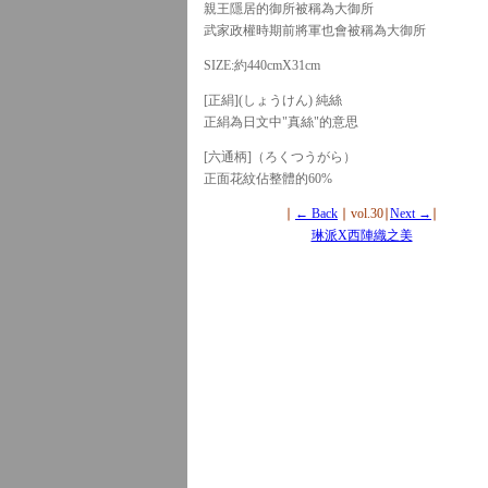
親王隱居的御所被稱為大御所
武家政權時期前將軍也會被稱為大御所
SIZE:約440cmX31cm
[正絹](しょうけん) 純絲
正絹為日文中"真絲"的意思
[六通柄]（ろくつうがら）
正面花紋佔整體的60%
∣
← Back
∣ vol.30∣
Next →
∣
琳派X西陣織之美