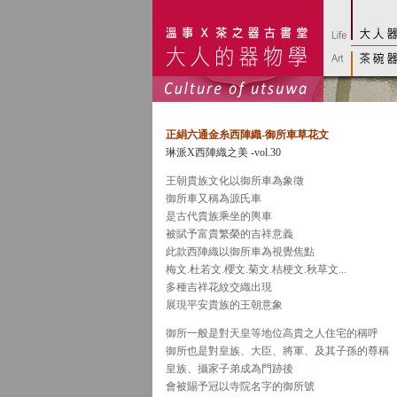
正絹六通金糸西陣織-御所車草花文
琳派X西陣織之美 -vol.30
王朝貴族文化以御所車為象徵
御所車又稱為源氏車
是古代貴族乘坐的輿車
被賦予富貴繁榮的吉祥意義
此款西陣織以御所車為視覺焦點
梅文.杜若文.櫻文.菊文.桔梗文.秋草文...
多種吉祥花紋交織出現
展現平安貴族的王朝意象
御所一般是對天皇等地位高貴之人住宅的稱呼
御所也是對皇族、大臣、將軍、及其子孫的尊稱
皇族、攝家子弟成為門跡後
會被賜予冠以寺院名字的御所號