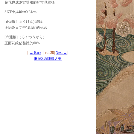
藤花也成為官場服飾的常見紋樣
SIZE:約446cmX31cm
[正絹](しょうけん) 純絲
正絹為日文中"真絲"的意思
[六通柄]（ろくつうがら）
正面花紋佔整體的60%
∣
← Back
∣ vol.28∣
Next →
∣
琳派X西陣織之美