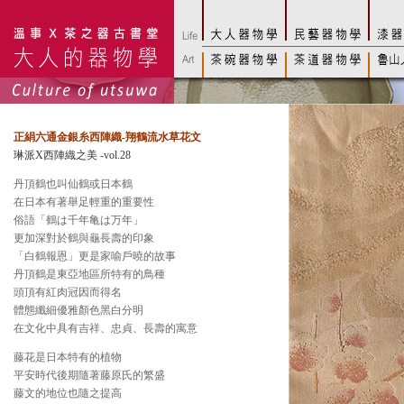
正絹六通金銀糸西陣織-翔鶴
流水草花文
琳派X西陣織之美 -vol.28
丹頂鶴也叫仙鶴或日本鶴
在日本有著舉足輕重的重要性
俗語「鶴は千年亀は万年」
更加深對於鶴與龜長壽的印象
「白鶴報恩」更是家喻戶曉的故事
丹頂鶴是東亞地區所特有的鳥種
頭頂有紅肉冠因而得名
體態纖細優雅顏色黑白分明
在文化中具有吉祥、忠貞、長壽的寓意
藤花是日本特有的植物
平安時代後期隨著藤原氏的繁盛
藤文的地位也隨之提高