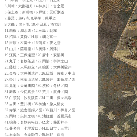
1.日本橋：朝之景 / 2.品川：日之出
3.川崎：六鄉渡舟 / 4.神奈川：台之景
5.保土谷：新町橋 / 6.戸塚：元町別道
7.藤澤：遊行寺/ 8.平塚：縄手道
9.大磯：虎ヶ雨/ 10.小田原：酒匂川
11.箱根：湖水図 / 12.三島：朝霧
13.沼津：黄昏 / 14.原：朝之富士
15.吉原：左富士 / 16.蒲原：夜之雪
17.由井：薩埵嶺 / 18.奧津：興津川
19.江尻：三保遠望 / 20.府中：安部川
21.丸子：名物茶店 / 22.岡部：宇津之山
23.藤枝：人馬継立 / 24.嶋田：大井川駿岸
25.金谷：大井川遠岸 / 26.日坂：佐夜ノ中山
27.掛川：秋葉山遠望 / 28.袋井：出茶屋ノ図
29.見附：天竜川図 / 30.濱松：冬枯ノ図
31.舞坂：今切真景 / 32.荒井：渡舟ノ図
33.白須賀：汐見阪図 / 34.二川：猿ヶ馬場
35.吉田：豊川橋 / 36.御油：旅人留女
37.赤阪：旅舎招婦ノ図 / 38.藤川：棒鼻ノ図
39.岡崎：矢矧之橋 / 40.池鯉鮒：首夏馬市
41.鳴海：名物有松絞 / 42.宮：熱田神事
43.桑名宿：七里渡口 / 44.四日市：三重川
45.石薬師：石薬師寺 / 46.庄野：白雨