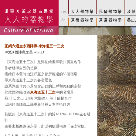
正絹六通金糸西陣織-東海道五十三次
琳派X西陣織之美 -vol.23
《東海道五十三次》是浮世繪畫師歌川廣重名作
作者發揮自己的想像
描繪日本舊時由江戶至京都所經過的53個宿場
即東海道五十三次的各宿景色
該系列畫作共55景包含起點的江戶和終點的京都
此款西陣織收錄
東海道五十三次
中的名場景
品川-日之出 .川崎-六鄉渡舟 等十餘幅名作
以絕頂西陣織工藝重新詮釋日本美術經典
初版的《東海道五十三次》約於1832年~1833年左右發
行
主要出版商為保永堂，所以初版通稱為「保永堂版」