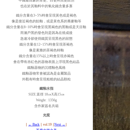
中國最自豪的青瓷、白瓷和黑瓷區別
也在於其釉料中的氧化鐵含量多寡
鐵分含量在3~5%時會呈現黃色或是褐色
像是接近褐色的飴釉，或是黃色系的蕎麥釉等
鐵分含量在8~10%時會呈現黑褐色的黑釉或是天目釉
而瀨戶黑的發色則是因為在燒成後
急速冷卻使得鐵質呈現黑色的狀態
鐵分含量在12~15%時會呈現茶褐色
像是素雅的茶褐色柿釉
鐵分含量在15%以上時會呈現赤褐色
會在帶有赤紅色的器物表面上浮現黑色結晶
鐵釉器物的沉穩釉色風格
鐵釉器物常會被認為是金屬製品
外觀有時會呈現粗糙的結晶顆粒
鐵釉水指
SIZE:直徑 18㎝X高15㎝
Weight : 1356g
含作家簽名共箱
光窯
∣
← Back
∣ vol.19
∣
Next →
∣