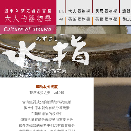
鐵釉水指 光窯
茶席水指之美 - vol.019
含有鐵質成分的釉藥統稱為鐵釉
陶土中原本就含有鐵分等元素
在陶磁器物的燒成中
鐵質含量在顏色表現扮演重要角色
很多陶磁器的釉料中都含有鐵質成分