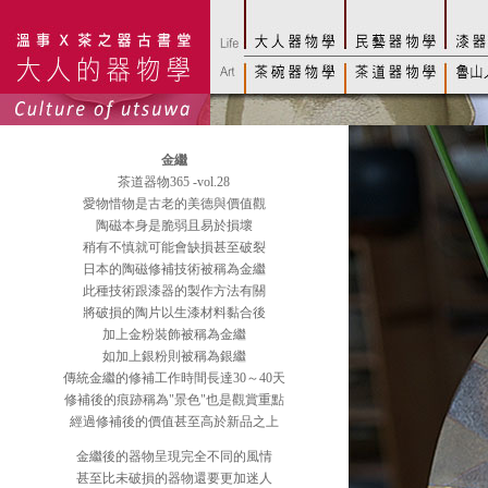
金繼
茶道器物365 -vol.28
愛物惜物是古老的美德與價值觀
陶磁本身是脆弱且易於損壞
稍有不慎就可能會缺損甚至破裂
日本的陶磁修補技術被稱為金繼
此種技術跟漆器的製作方法有關
將破損的陶片以生漆材料黏合後
加上金粉裝飾被稱為金繼
如加上銀粉則被稱為銀繼
傳統金繼的修補工作時間長達30～40天
修補後的痕跡稱為"景色"也是觀賞重點
經過修補後的價值甚至高於新品之上
金繼後的器物呈現完全不同的風情
甚至比未破損的器物還要更加迷人