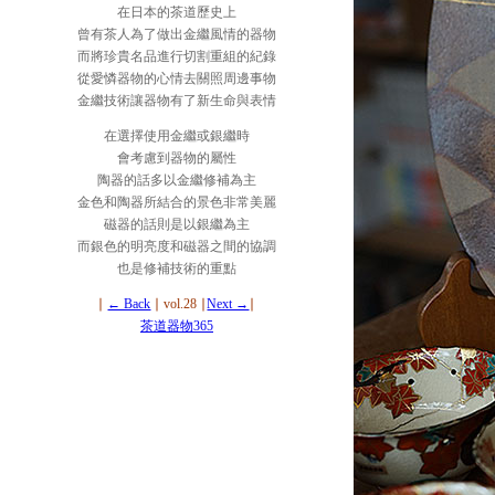
在日本的茶道歷史上
曾有茶人為了做出金繼風情的器物
而將珍貴名品進行切割重組的紀錄
從愛憐器物的心情去關照周邊事物
金繼技術讓器物有了新生命與表情
在選擇使用金繼或銀繼時
會考慮到器物的屬性
陶器的話多以金繼修補為主
金色和陶器所結合的景色非常美麗
磁器的話則是以銀繼為主
而銀色的明亮度和磁器之間的協調
也是修補技術的重點
∣
← Back
∣ vol.28 ∣
Next →
∣
茶道器物365