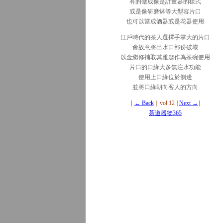
有的做成像是計量器的樣式
或是像研磨缽等大型容片口
也可以當成酒器或是花器使用
江戶時代的茶人選擇手掌大的片口
會故意將出水口部份破壞
以金繼修補取其雅趣作為茶碗使用
片口的口緣大多無注水功能
使用上口緣位於側邊
並將口緣朝向客人的方向
∣
← Back
∣ vol.12 ∣
Next →
∣
茶道器物365