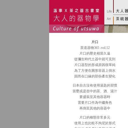
片口
茶道器物365 -vol.12
片口的歷史相當久遠
從彌生時代土器中就可見到
片口器型的形成原因很單純
為了方便在圓形容器上倒水
因而在口緣的部份產生變化
日本自古沒有使用湯匙的習慣
當甕或是壺中的茶、酒、湯汁
要盛裝至其他容器時
需要片口作為中繼角色
再倒至其他的容器中
片口的種類非常多元
使用上也比較不拘尼於形式