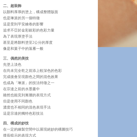
二、超裝飾
以顏料厚厚的塗上，構成整體版面
也是琳派的另一個特徵
這是受到平安繪卷的影響
追求不亞於金彩銀彩的色彩力量
為了表現厚塗手法
甚至是將顏料塗至2公分的厚度
像是和菓子中的落雁一般
三、偶然的美技
先塗上淡色
在尚未完全乾之前添上較深色的色彩
完成後會呈現顏色之間的混色效果
也成為「琳派」的技法特徵之一
在宗達之前的水墨畫中
雖然也能見到漸層的表現方式
但是使用不同顏色
濃度也不相同的混色表現手法
這是宗達的獨特色彩技法
四、構成的妙技
在一定的繪製空間中以展現絕妙的構圖技巧
擅長暗示的表現方式