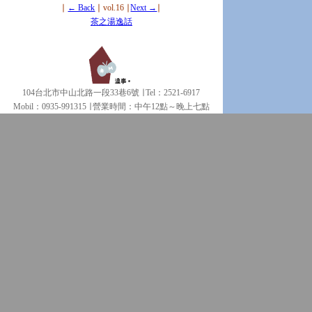
∣
← Back
∣ vol.16 ∣
Next →
∣
茶之湯逸話
104台北市中山北路一段33巷6號 ∣ Tel：2521-6917
Mobil：0935-991315 ∣
營業時間：中午12點～晚上七點