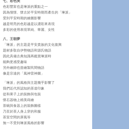
七、彩色美
色彩豐富也是琳派的重點之一
因為憧憬、懷古於平安時期而產生的「琳派」
受到平安時期的繪圖影響
越是明亮的色彩越是以濃彩來表現
多彩的使用表現單純、華麗、女性
八、王朝夢
「琳派」的主題是平安貴族的文化復興
題材多取自伊勢物語和源氏物語
因此具備古典知識再鑑賞琳派時
能夠更感受趣味
另外繪師也曾繪製民間物語
像是宗達的「風神雷神圖」
「琳派」的風格與主題幾乎影響了
我們近代所認知的茶道印象
從和果子上的裝飾與包裝
懷石器物上精美蒔繪
茶碗與食器上的裝飾圖樣
乃至於茶人身上穿的和服
茶室空間的屏風等
無一不受到琳派風格的影響