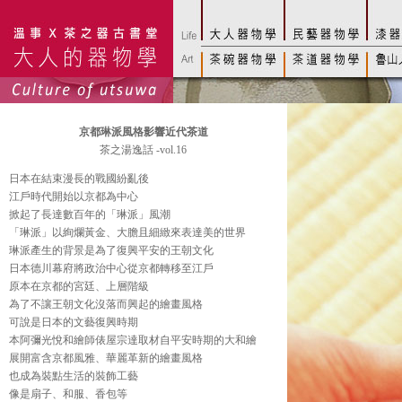
京都琳派風格影響近代茶道
茶之湯逸話 -vol.16
日本在結束漫長的戰國紛亂後
江戶時代開始以京都為中心
掀起了長達數百年的「琳派」風潮
「琳派」以絢爛黃金、大膽且細緻來表達美的世界
琳派產生的背景是為了復興平安的王朝文化
日本德川幕府將政治中心從京都轉移至江戶
原本在京都的宮廷、上層階級
為了不讓王朝文化沒落而興起的繪畫風格
可說是日本的文藝復興時期
本阿彌光悅和繪師俵屋宗達取材自平安時期的大和繪
展開富含京都風雅、華麗革新的繪畫風格
也成為裝點生活的裝飾工藝
像是扇子、和服、香包等