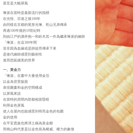
甚至是大幅屏風
琳派在當時是最新流行的指標
在光悅、宗達之後100年
由同樣在京都的尾形光琳、乾山兄弟傳承
再過100年後的19世紀時
則由江戶的酒井抱一和鈴木其一作為繼承琳派的繪師
「琳派」在這300年間
並非因為血緣或是師徒而傳承下來
是後代繪師感受到藝術性
進而想延續美的世界
一、黃金力
「琳派」在畫中大量使用金箔
以金為背景版面
表現圖畫和金的空間構成
以屏風來說
在當時的房間內部都相當昏暗
利用金色屏風
使人在屋內也能感受到明亮金色的包圍
金的使用
在平安貴族也將淨土稱為黃金鄉
而桃山時代更是以金色視為權威、權力的象徵