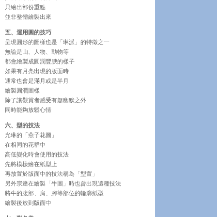
只繪出部份重點
並非整體繪製出來
五、運用圓的技巧
呈現圓形的圖樣也是「琳派」的特徵之一
無論是山、人物、動物等
都會繪製成圓潤豐腴的樣子
如果有月亮出現的版面時
通常也會是滿月或是半月
繪製圓潤圖樣
除了讓觀賞者感受有趣幽默之外
同時能夠放鬆心情
六、型的技法
光琳的「燕子花圖」
在相同的花群中
高低變化時會使用的技法
先將模樣繪在紙型上
再放置於版面中的技法稱為「型置」
另外宗達在繪製「牛圖」時也曾出現這種技法
將牛的腹部、肩、腳等部位的輪廓紙型
繪製後放到版面中