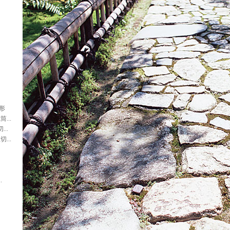
形
...
..
...
.