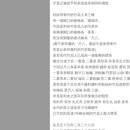
才真正被賦予和其他道具相同的價值
利休所製作的竹花入有三種
有一個開口的被稱為「園城寺」
可說是利休竹形花入的代表作
有兩個開口的被稱為「夜長」
而沒有開窗的樣式稱為「尺八」
(裏千家所藏的「尺八」應該不是使用青竹
而是以有些腐朽的竹所製成)
直至現代竹花入已成為一個複雜的體系
總共分成寸切.一重系.二重系.置筒系.舟系等五大類
寸切以尺八為基本形.有神酒筒.錢筒.歌花筒.通筒.箆筒
一重系有鶴首.獅子口.鮟鱇..洞鮟鱇.円窓切.山路.鶯切.
二重系有二重切.端坊.二重鮟鱇.窓二重.再来切.三重切
置筒系是千宗旦弟子藤村庸軒所創始的竹花器類型
有橋杭.置尺八.稲塚.初霜.三徳...
舟系是利休之孫宗旦所發展出的類型
有釣舟.筒舟.丸太舟.太鼓舟.鏡舟.長生丸.油差.沓舟..
近代的茶之湯道具寸法圖繪中
已可找到高達196種名稱的竹花入龐大體系
在天正十九年二月二十八日