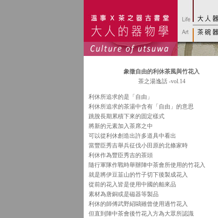
象徵
自由的利休茶風與竹花入
茶之湯逸話 -vol.14
利休所追求的是「自由」
利休所追求的茶湯中含有「自由」的意思
跳脫長期累積下來的固定樣式
將新的元素加入茶席之中
可以從利休創造出許多道具中看出
當豐臣秀吉舉兵征伐小田原的北條家時
利休作為豐臣秀吉的茶頭
隨行軍隊作戰時舉辦陣中茶會所使用的竹花入
就是將伊豆韮山的竹子切下後製成花入
從前的花入皆是使用中國的舶來品
素材為唐銅或是磁器等製品
利休的師傅武野紹鷗雖曾使用過竹花入
但直到陣中茶會後竹花入方為大眾所認識