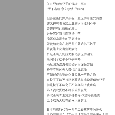
並在死前給兒子的遺訓中寫道
"天下名物.永久珍惜"的字句
但喜左衛門井戶茶碗一直流傳著詛咒傳說
據說持有者會染上皮膚病而遭到不幸
曾經持有此茶碗的雅士
過於沉迷茶具而家道中落
淪落成為馬夫的下層社會
即使如此喜左衛門井戶茶碗仍不離手
最後染上皮膚病而病逝
於是茶碗受到詛咒的傳說流傳開來
茶碗到了松平不昧手中時
兩度因為皮膚長出怪病而深受苦惱
松平不昧的夫人懼怕詛咒應驗
不斷催促希望能夠擺脫此一不祥之物
在松平不昧死後將此茶碗當成珍寶傳給兒子
但是松平不昧之子不久亦染上皮膚病
為了從此擺脫不祥茶碗的詛咒
將此茶碗寄進於京都名寺-大德寺孤蓬庵
至今成為大德寺的兩大國寶之一
日本戰國時代有一井戶二樂三唐津的排名
井戶茶碗是在1570年後才躍升為茶道界的主流