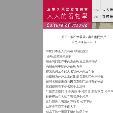
天下一的不幸茶碗 - 喜左衛門井戶
茶之湯逸話 -vol.11
中世日本茶人們有種奇特的說法
"茶碗是屬於高麗的"
在茶碗的世界中高麗茶碗位居最高等級
高麗茶碗中以井戶茶碗為尊
據說流傳至今的大名物井戶高達26個
而被稱為井戶之王的則是喜左衛門井戶
茶碗
茶碗名稱是來自竹田喜左衛門所持有的物品
這個茶碗在不少名家手上流轉
竹田喜左衛門-本多忠義-中村宗雪-塘氏家茂-松平
最後寄放在大徳寺孤篷庵中超度
當時茶道具蒐藏的狂熱者-松平不昧
以黃金五百五十兩入手
成為不昧公形影不離的珍愛之物