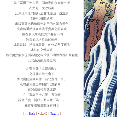
與「冨嶽三十六景」同時期由永壽堂出版
在文化．文政時期
江戶庶民之間流行至各地遊山．遊溫泉
到神社佛閣巡禮
出版商要求描繪觀光名所的名瀑布景色
北斎將重點放在水流千變萬化的表現
8圖在表現水流的方式各有不同
完美表現ベロ藍的效果
尤其是以「洋風風景畫」的作品角度來看
水波的立體表現
難以捉摸的水流因為地勢等環境不同而表現不同變化
以北斎流的風格呈現
北齋自號「北齋辰政」
之後就自號北齋了
而此處的落款寫作「前北齋為一筆」
意思是我是之前稱作北齋的為一
在50歲前後自號北齋
在「富嶽三十六景」系列時
認為「從一開始」而自號「為一」
在古希過後還能保有初心
∣
← Back
∣ vol.a46 ∣
Next →
∣