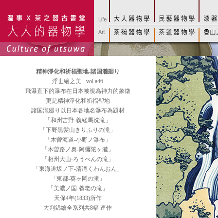
精神淨化和祈福聖地-諸国瀧廻り
浮世繪之美 - vol.a46
飛瀑直下的瀑布在日本被視為神力的象徵
更是精神淨化和祈福聖地
諸国瀧廻り以日本各地名瀑布為題材
「和州吉野-義経馬洗滝」
「下野黒髪山きりふりの滝」
「木曽海道-小野ノ瀑布」
「木曽路ノ奥-阿彌陀ヶ瀧」
「相州大山-ろうべんの滝」
「東海道坂ノ下-清滝くわんおん」
「東都-葵ヶ岡の滝」
「美濃ノ国-養老の滝」
天保4年(1833)所作
大判錦繪全系列共8幅 連作