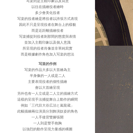
写楽則是主觀印象以及寫意
以往在描繪役者繪時
多少會美化役者
写楽的役者繪是將役者以誇張方式表現
因此不只是呈現役者在舞台上的樣貌
而是近距離描繪役者
写楽捕捉到役者剎那間的態度與表情
並加入主觀印象以及個人意識
所呈現的役者肖像並非單純寫實
而是根據劇作角色加入写楽的想法
写楽的作例
写楽的作品大多以大首繪為主
半身像的一人或是二人
主要表現役者的個性描繪
會以大首繪呈現
另外也有一人立或是二人立的描繪方式
這樣的呈現手法捕捉舞台上動作的瞬間
例如「三代目大谷広治と嵐龍蔵」
此幅描繪兩位演員分別飾演奴姿的角色
一人手後背雙腳張開
一人則是雙手抱胸
以強烈的動作呈現力量感的構圖