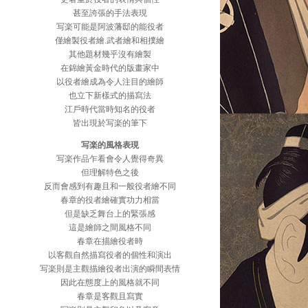
甚至誇張的手法表現
写楽可能是阿波藩邸的能役者
僅繪製役者繪.武者繪和相撲繪
其他題材幾乎沒有繪製
在錦繪黃金時代的版畫家中
以役者繪成為令人注目的繪師
也立下新樣式的描寫法
江戶時代當時知名的役者
皆出現於写楽的筆下
写楽的風格表現
写楽作品乍看會令人覺得奇異
但理解特色之後
反而會感到有趣且和一般役者繪不同
春章的役者繪確實功力相當
但是缺乏舞台上的緊張感
這是繪師之間風格不同
春章在描繪役者時
以客觀自然描寫役者的個性和演出
写楽則是主觀描繪役者出演的瞬間表情
因此在態度上的風格就不同
春章是客觀且寫實