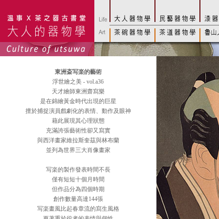
東洲斎写楽的藝術
浮世繪之美 - vol.a36
天才繪師東洲齋寫樂
是在錦繪黃金時代出現的巨星
擅於捕捉演員戲劇化的表情、動作及眼神
藉此展現其心理狀態
充滿誇張藝術性卻又寫實
與西洋畫家維拉斯奎茲與林布蘭
並列為世界三大肖像畫家
写楽的製作發表時間不長
僅有短短十個月時間
但作品分為四個時期
創作數量高達144張
写楽畫風比起春章流的寫生風格
更著重於役者的表情與個性