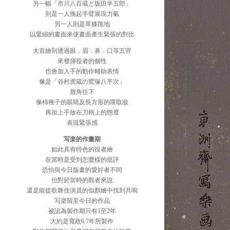
另一幅「市川八百蔵と坂田半五郎」
則是一人挽起手臂展現力氣
另一人則是單膝跪地
以緊縮的畫面來使畫面產生緊張的對比
大首繪則透過眼．眉．鼻．口等五官
來發揮役者的個性
也會加入手的動作輔助表情
像是「谷村虎蔵の鷲塚八平次」
唇角往下
像柿種子的眼睛及長方形的隈取妝
再加上手放在刀柄上的態度
表現緊張感
写楽的作畫期
如此具有特色的役者繪
在當時是受到怎麼樣的批評
恐怕與今日版畫的愛好者不同
但對於當時的觀者來說
還是能從歌舞伎演員的似顏繪中找到共嗚
写楽留至今日的作品
被認為製作期只有1至2年
大約是寬政6.7年所製作