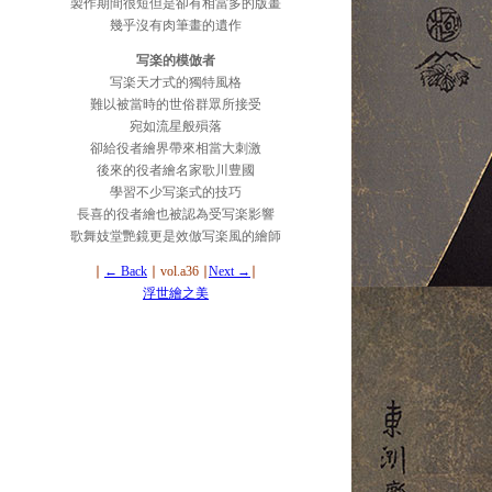
製作期間很短但是卻有相當多的版畫
幾乎沒有肉筆畫的遺作
写楽的模倣者
写楽天才式的獨特風格
難以被當時的世俗群眾所接受
宛如流星般殞落
卻給役者繪界帶來相當大刺激
後來的役者繪名家歌川豊國
學習不少写楽式的技巧
長喜的役者繪也被認為受写楽影響
歌舞妓堂艷鏡更是效倣写楽風的繪師
∣
← Back
∣ vol.a36
∣
Next →
∣
浮世繪之美