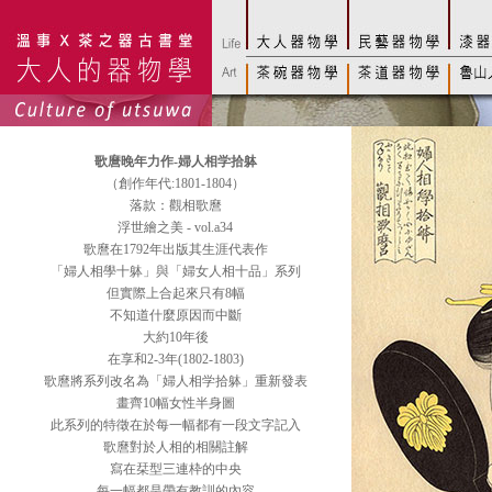
歌麿晚年力作-婦人相学拾躰
（創作年代:1801-1804）
落款：觀相歌麿
浮世繪之美 - vol.a34
歌麿在1792年出版其生涯代表作
「婦人相學十躰」與「婦女人相十品」系列
但實際上合起來只有8幅
不知道什麼原因而中斷
大約10年後
在享和2-3年(1802-1803)
歌麿將系列改名為「婦人相学拾躰」重新發表
畫齊10幅女性半身圖
此系列的特徵在於每一幅都有一段文字記入
歌麿對於人相的相關註解
寫在栞型三連枠的中央
每一幅都是帶有教訓的內容