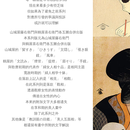
現在來看多少有些乏味
但如果為了避免之前系列
對應所引發的爭議與投訴
或許就可以理解
山城屋藤右衛門與鶴屋喜右衛門各五圖合併出版
本系列版元為山城屋藤右衛門
與鶴屋喜右衛門各五圖合併出版
山城屋的「髪すき」「ひきうす」「文隠し」「覗き眼
鏡」「風車」
鶴屋的「文読み」「煙管」「提燈」「眉そり」「手鏡」
與歌麿初期的代表作「婦女人相十品」是相同主題
寬政時期的「婦人相学十躰」
在落款上記入的是「相見」「相觀」
在此系列則是落款「觀相」
透過觀察女性的表情動作
傳達出女性的內心
本來的附加文字大多都遺失
在享和期的美人畫中
除了此系列之外
其他像是「教訓親の目鑑」「美人五面相」等
都還留有畫中所附的文字解說