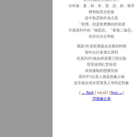
分作春．夏．秋．冬．賀．恋．旅．雜等
將和歌區分歌集
從中取恋歌作為主題
「歌撰」則是歌麿獨自的命題
不過系列中的「物思恋」「夜每二逢恋」
並非出自古和歌
寬政5年是歌麿最為充實的時期
製作出許多傑出系列
此系列共5枚由蔦屋重三郎出版
背景使用紅雲母摺
表現激動的戀愛性格
系列中5位美人應是想像人物
並非遊女或水茶屋美人等特定對象
∣
← Back
∣ vol.a21 ∣
Next →
∣
浮世繪之美