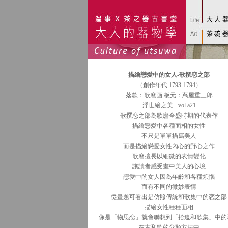
描繪戀愛中的女人-歌撰恋之部
（創作年代:1793-1794）
落款：歌麿画 板元：蔦屋重三郎
浮世繪之美 - vol.a21
歌撰恋之部為歌麿全盛時期的代表作
描繪戀愛中各種面相的女性
不只是單單描寫美人
而是描繪戀愛女性內心的野心之作
歌麿擅長以細微的表情變化
讓讀者感受畫中美人的心境
戀愛中的女人因為年齡和各種煩惱
而有不同的微妙表情
從畫題可看出是仿照傳統和歌集中的恋之部
描繪女性種種面相
像是「物思恋」就會聯想到「拾遺和歌集」中的
在古和歌的分類方法中