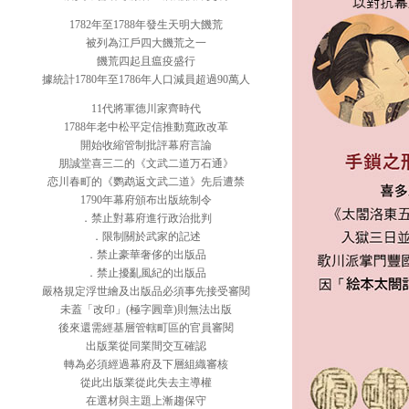
1782年至1788年發生天明大饑荒
被列為江戶四大饑荒之一
饑荒四起且瘟疫盛行
據統計1780年至1786年人口減員超過90萬人
11代將軍德川家齊時代
1788年老中松平定信推動寬政改革
開始收縮管制批評幕府言論
朋誠堂喜三二的《文武二道万石通》
恋川春町的《鹦鹉返文武二道》先后遭禁
1790年幕府頒布出版統制令
．禁止對幕府進行政治批判
．限制關於武家的記述
．禁止豪華奢侈的出版品
．禁止擾亂風紀的出版品
嚴格規定浮世繪及出版品必須事先接受審閱
未蓋「改印」(極字圓章)則無法出版
後來還需經基層管轄町區的官員審閱
出版業從同業間交互確認
轉為必須經過幕府及下層組織審核
從此出版業從此失去主導權
在選材與主題上漸趨保守