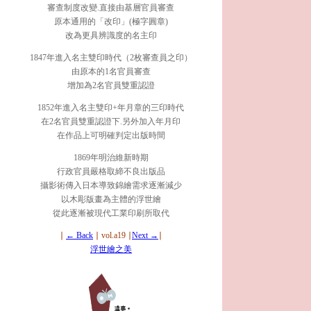
審查制度改變.直接由基層官員審查
原本通用的「改印」(極字圓章)
改為更具辨識度的名主印
1847年進入名主雙印時代（2枚審查員之印）
由原本的1名官員審查
增加為2名官員雙重認證
1852年進入名主雙印+年月章的三印時代
在2名官員雙重認證下.另外加入年月印
在作品上可明確判定出版時間
1869年明治維新時期
行政官員嚴格取締不良出版品
攝影術傳入日本導致錦繪需求逐漸減少
以木彫版畫為主體的浮世繪
從此逐漸被現代工業印刷所取代
∣
← Back
∣ vol.a19 ∣
Next →
∣
浮世繪之美