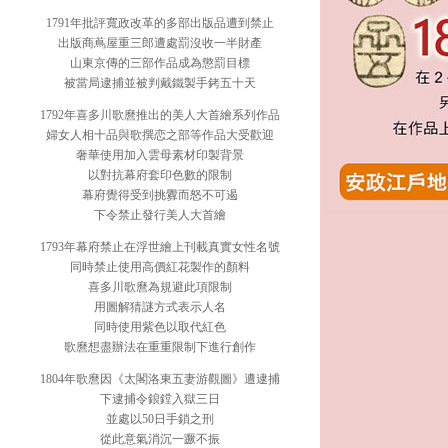
1791年批評寬政改革的多部出版品遭到禁止
出版商蔦屋重三郎遭處罰沒收一半財產
山東京傳的三部作品成為懲罰目標
被當局逮捕並被判戴鐵製手銬五十天
1792年喜多川歌麿推出的美人大首繪系列作品
婦女人相十品與歌撰恋之部等作品大受歡迎
奢華使用加入雲母素材印製背景
以對抗幕府套印色數的限制
幕府覺得受到挑釁而怒不可遏
下令禁止發行美人大首繪
1793年幕府禁止在浮世繪上刊載真實女性名號
同時禁止使用高價紅花製作的顏料
喜多川歌麿為規避此項限制
用圖解猜謎方式表示人名
同時使用紫色以取代紅色
歌麿想盡辦法在重重限制下進行創作
1804年歌麿因《太閣洛東五妻游觀圖》遭逮捕
下逮捕令鋃鏜入獄三日
並處以50日手鎖之刑
從此意氣消沉一蹶不振