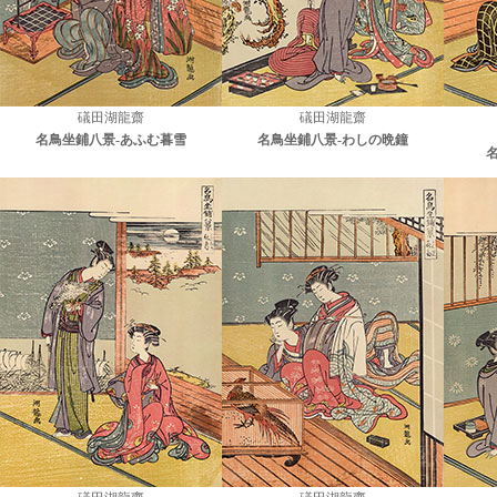
礒田湖龍齋
礒田湖龍齋
名鳥坐鋪八景-あふむ暮雪
名鳥坐鋪八景-わしの晩鐘