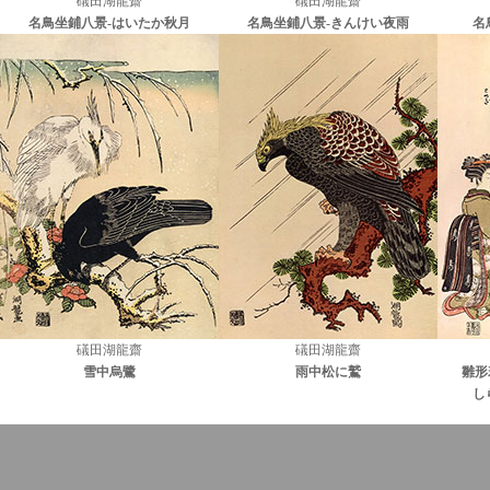
礒田湖龍齋
礒田湖龍齋
名鳥坐鋪八景-はいたか秋月
名鳥坐鋪八景-きんけい夜雨
名
礒田湖龍齋
礒田湖龍齋
雪中烏鷺
雨中松に鷲
雛形
し