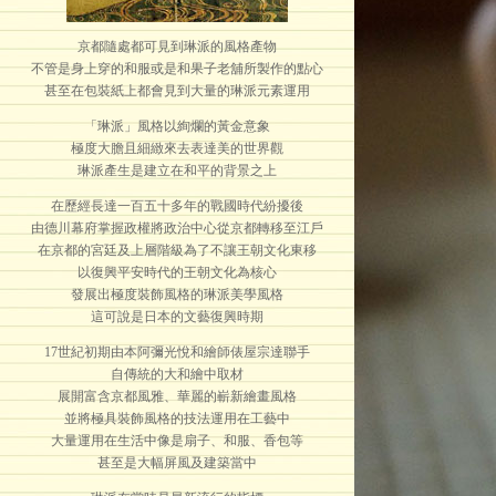
京都隨處都可見到琳派的風格產物
不管是身上穿的和服或是和果子老舖所製作的點心
甚至在包裝紙上都會見到大量的琳派元素運用
「琳派」風格以絢爛的黃金意象
極度大膽且細緻來去表達美的世界觀
琳派產生是建立在和平的背景之上
在歷經長達一百五十多年的戰國時代紛擾後
由德川幕府掌握政權將政治中心從京都轉移至江戶
在京都的宮廷及上層階級為了不讓王朝文化東移
以復興平安時代的王朝文化為核心
發展出極度裝飾風格的琳派美學風格
這可說是日本的文藝復興時期
17世紀初期由本阿彌光悅和繪師俵屋宗達聯手
自傳統的大和繪中取材
展開富含京都風雅、華麗的嶄新繪畫風格
並將極具裝飾風格的技法運用在工藝中
大量運用在生活中像是扇子、和服、香包等
甚至是大幅屏風及建築當中