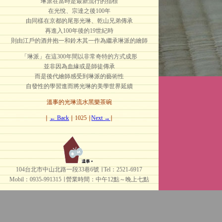
琳派在當時是最新流行的指標
在光悅、宗達之後100年
由同樣在京都的尾形光琳、乾山兄弟傳承
再進入100年後的19世紀時
則由江戶的酒井抱一和鈴木其一作為繼承琳派的繪師
「琳派」在這300年間以非常奇特的方式成形
並非因為血緣或是師徒傳承
而是後代繪師感受到琳派的藝術性
自發性的學習進而將光琳的美學世界延續
溫事的光琳流水黑樂茶碗
∣
← Back
∣ 1025 ∣
Next →
∣
104台北市中山北路一段33巷6號 ∣ Tel：2521-6917
Mobil：0935-991315 ∣
營業時間：中午12點～晚上七點