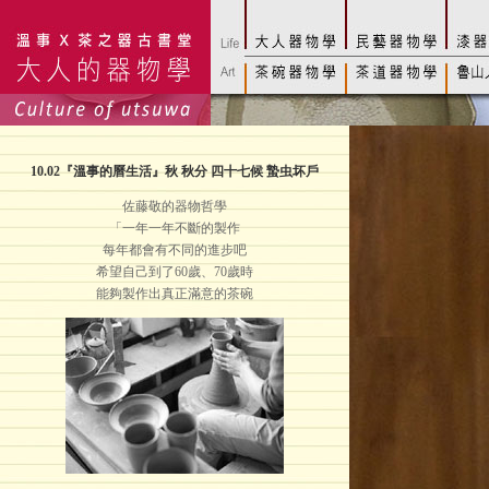
10.02
『溫事的曆生活』秋 秋分 四十七候 蟄虫坏戶
佐藤敬的器物哲學
「一年一年不斷的製作
每年都會有不同的進步吧
希望自己到了60歲、70歲時
能夠製作出真正滿意的茶碗