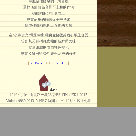
平皿是佐藤敬的代表器型
器物底部無高台且不上釉的作法
穩穩的服貼於桌面上
厚實耐用的觸感從手中傳來
簡單樸實的襯托出食物的美感
在"小森食光"電影中出現的佐藤敬黃粉引平皿食器
恰如其分的襯托食物的新鮮與美味
食器細緻的表面釉色變化
厚實又耐用的器型.是生活中的好物
∣
← Back
∣ 1002 ∣
Next →
∣
104台北市中山北路一段33巷6號 ∣ Tel：2521-6917
Mobil：0935-991315 ∣
營業時間：中午12點～晚上七點