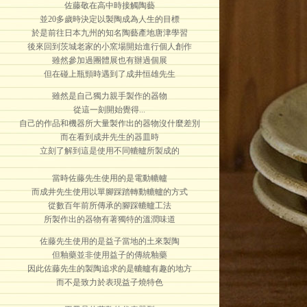
佐藤敬在高中時接觸陶藝
並20多歲時決定以製陶成為人生的目標
於是前往日本九州的知名陶藝產地唐津學習
後來回到茨城老家的小窯場開始進行個人創作
雖然參加過團體展也有辦過個展
但在碰上瓶頸時遇到了成井恒雄先生
雖然是自己獨力親手製作的器物
從這一刻開始覺得...
自己的作品和機器所大量製作出的器物沒什麼差別
而在看到成井先生的器皿時
立刻了解到這是使用不同轆轤所製成的
當時佐藤先生使用的是電動轆轤
而成井先生使用以單腳踩踏轉動轆轤的方式
從數百年前所傳承的腳踩轆轤工法
所製作出的器物有著獨特的溫潤味道
佐藤先生使用的是益子當地的土來製陶
但釉藥並非使用益子的傳統釉藥
因此佐藤先生的製陶追求的是轆轤有趣的地方
而不是致力於表現益子燒特色