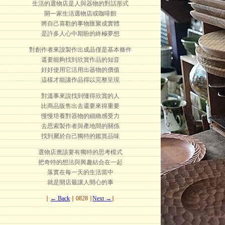
生活的選物店是人與器物的對話形式
開一家生活選物店或咖啡館
將自己喜歡的事物匯聚成實體
是許多人心中期盼的終極夢想
對創作者來說製作出成品僅是基本條件
還要能夠找到欣賞作品的知音
好好使用它活用出器物的價值
這樣才能讓作品得以完整呈現
對溫事來說找到懂得欣賞的人
比商品販售出去還要來得重要
慢慢培養對器物的細緻感受力
去思索製作者與產地間的關係
找到屬於自己獨特的鑑賞品味
選物店應該要有獨特的思考模式
把奇特的想法與興趣結合在一起
落實在每一天的生活當中
就是開店最讓人開心的事
∣
← Back
∣ 0828 ∣
Next →
∣