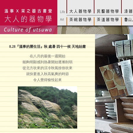
8.28
『溫事的曆生活』秋 處暑 四十一候 天地始肅
在八月的最後一週開始
能夠明顯感到熱暑開始逐漸削弱
從北方吹來的涼冷秋風徐徐吹來
就快要進入秋高氣爽的時節
令人覺得愉悅起來