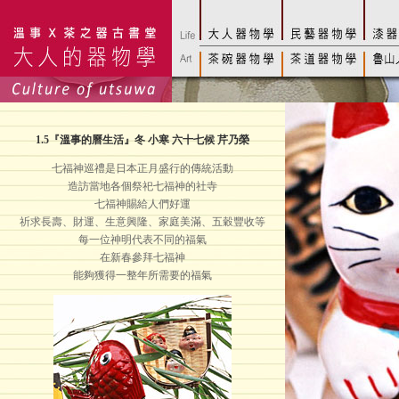
1.
5
『溫事的曆生活』冬 小寒 六十七候 芹乃榮
七福神巡禮是日本正月盛行的傳統活動
造訪當地各個祭祀七福神的社寺
七福神賜給人們好運
祈求長壽、財運、生意興隆、家庭美滿、五穀豐收等
每一位神明代表不同的福氣
在新春參拜七福神
能夠獲得一整年所需要的福氣