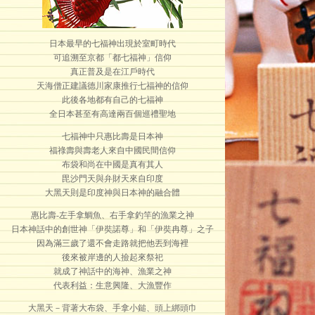
日本最早的七福神出現於室町時代
可追溯至京都「都七福神」信仰
真正普及是在江戶時代
天海僧正建議德川家康推行七福神的信仰
此後各地都有自己的七福神
全日本甚至有高達兩百個巡禮聖地
七福神中只惠比壽是日本神
福祿壽與壽老人來自中國民間信仰
布袋和尚在中國是真有其人
毘沙門天與弁財天來自印度
大黑天則是印度神與日本神的融合體
惠比壽-左手拿鯛魚、右手拿釣竿的漁業之神
日本神話中的創世神「伊奘諾尊」和「伊奘冉尊」之子
因為滿三歲了還不會走路就把他丟到海裡
後來被岸邊的人撿起來祭祀
就成了神話中的海神、漁業之神
代表利益：生意興隆、大漁豐作
大黑天－背著大布袋、手拿小鎚、頭上綁頭巾