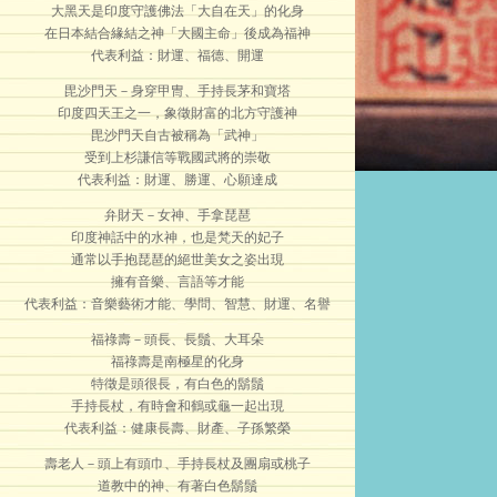
大黑天是印度守護佛法「大自在天」的化身
在日本結合緣結之神「大國主命」後成為福神
代表利益：財運、福德、開運
毘沙門天－身穿甲冑、手持長茅和寶塔
印度四天王之一，象徵財富的北方守護神
毘沙門天自古被稱為「武神」
受到上杉謙信等戰國武將的崇敬
代表利益：財運、勝運、心願達成
弁財天－女神、手拿琵琶
印度神話中的水神，也是梵天的妃子
通常以手抱琵琶的絕世美女之姿出現
擁有音樂、言語等才能
代表利益：音樂藝術才能、學問、智慧、財運、名譽
福祿壽－頭長、長鬚、大耳朵
福祿壽是南極星的化身
特徵是頭很長，有白色的鬍鬚
手持長杖，有時會和鶴或龜一起出現
代表利益：健康長壽、財產、子孫繁榮
壽老人－頭上有頭巾、手持長杖及團扇或桃子
道教中的神、有著白色鬍鬚