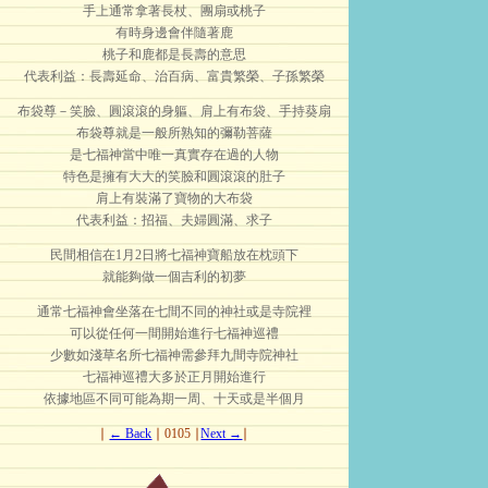
手上通常拿著長杖、團扇或桃子
有時身邊會伴隨著鹿
桃子和鹿都是長壽的意思
代表利益：長壽延命、治百病、富貴繁榮、子孫繁榮
布袋尊－笑臉、圓滾滾的身軀、肩上有布袋、手持葵扇
布袋尊就是一般所熟知的彌勒菩薩
是七福神當中唯一真實存在過的人物
特色是擁有大大的笑臉和圓滾滾的肚子
肩上有裝滿了寶物的大布袋
代表利益：招福、夫婦圓滿、求子
民間相信在1月2日將七福神寶船放在枕頭下
就能夠做一個吉利的初夢
通常七福神會坐落在七間不同的神社或是寺院裡
可以從任何一間開始進行七福神巡禮
少數如淺草名所七福神需參拜九間寺院神社
七福神巡禮大多於正月開始進行
依據地區不同可能為期一周、十天或是半個月
∣
← Back
∣ 0105 ∣
Next →
∣