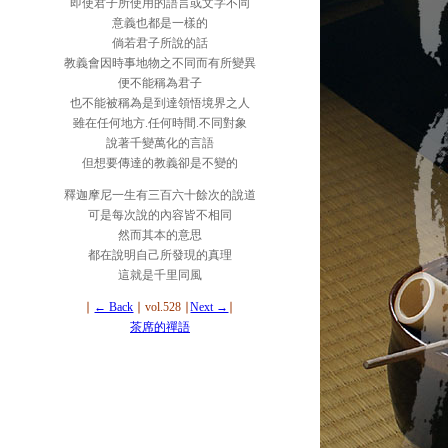
即使君子所使用的語言或文字不同
意義也都是一樣的
倘若君子所說的話
教義會因時事地物之不同而有所變異
便不能稱為君子
也不能被稱為是到達領悟境界之人
雖在任何地方.任何時間.不同對象
說著千變萬化的言語
但想要傳達的教義卻是不變的
釋迦摩尼一生有三百六十餘次的說道
可是每次說的內容皆不相同
然而其本的意思
都在說明自己所發現的真理
這就是千里同風
∣
← Back
∣ vol.528 ∣
Next →
∣
茶席的禪語