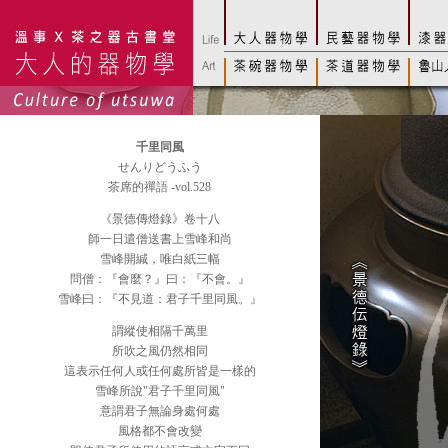
千里同風
せんりどうふう
茶席的禪語 -vol.528
《景德傳燈錄》卷十八
師一日遣僧送書上雪峰和尚
雪峰開緘，唯白紙三幅
問僧：『會麼？』曰：『不會。』
雪峰曰：『不見道：君子千里同風。』
謂縱使相隔千萬里
所吹之風仍然相同
這表示任何人或任何處所皆是一樣的
雪峰所說"君子千里同風"
意謂君子無論身處何處
風格都不會改變