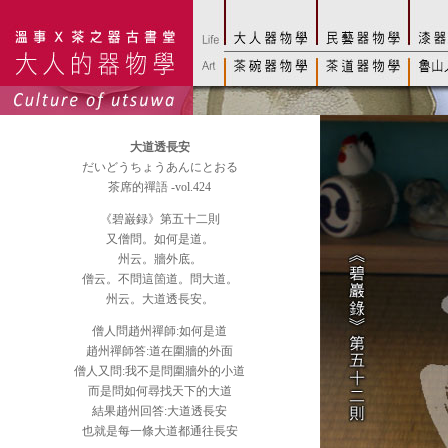
大道透長安
だいどうちょうあんにとおる
茶席的禪語 -vol.424
《碧巌録》第五十二則
又僧問。如何是道。
州云。牆外底。
僧云。不問這箇道。問大道。
州云。大道透長安。
僧人問趙州禪師:如何是道
趙州禪師答:道在圍牆的外面
僧人又問:我不是問圍牆外的小道
而是問如何尋找天下的大道
結果趙州回答:大道透長安
也就是每一條大道都通往長安