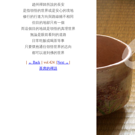
趙州禪師所說的長安
是指領悟的世界或是安心的境地
修行的行進方向與路線雖不相同
但目的地卻只有一個
而這個目的地就是領悟的真理世界
無論是眼前看到的道路
日常吃飯或喝茶等事
只要懷抱通往領悟世界的志向
都可以達到佛的世界
∣
← Back
∣ vol.424 ∣
Next →
∣
茶席的禪語