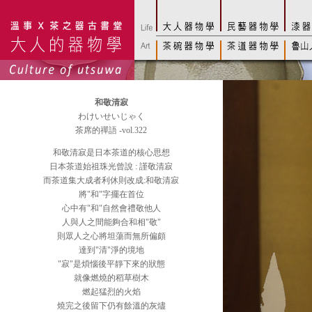
和敬清寂
わけいせいじゃく
茶席的禪語 -vol.322
和敬清寂是日本茶道的核心思想
日本茶道始祖珠光曾說 : 謹敬清寂
而茶道集大成者利休則改成:和敬清寂
將"和"字擺在首位
心中有"和"自然會禮敬他人
人與人之間能夠合和相"敬"
則眾人之心將坦蕩而無所偏頗
達到"清"淨的境地
"寂"是煩惱後平靜下來的狀態
就像燃燒的稻草樹木
燃起猛烈的火焰
燒完之後留下仍有餘溫的灰燼