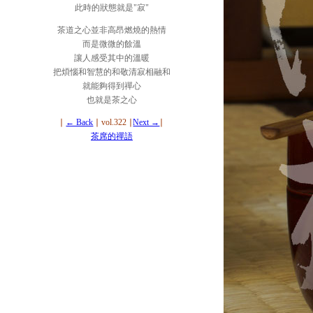
此時的狀態就是"寂"
茶道之心並非高昂燃燒的熱情
而是微微的餘溫
讓人感受其中的溫暖
把煩惱和智慧的和敬清寂相融和
就能夠得到禪心
也就是茶之心
∣
← Back
∣ vol.322 ∣
Next →
∣
茶席的禪語