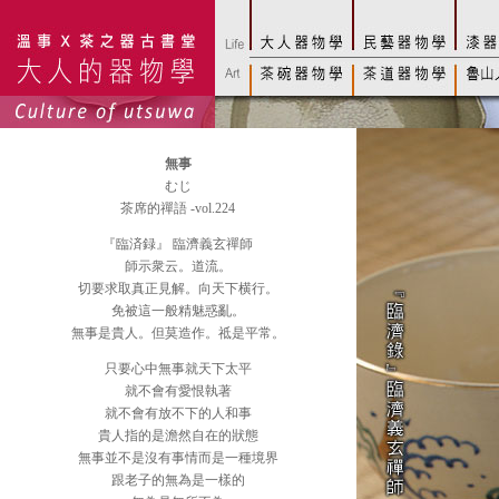
無事
むじ
茶席的禪語 -vol.224
『臨済録』 臨濟義玄禪師
師示衆云。道流。
切要求取真正見解。向天下横行。
免被這一般精魅惑亂。
無事是貴人。但莫造作。祗是平常。
只要心中無事就天下太平
就不會有愛恨執著
就不會有放不下的人和事
貴人指的是澹然自在的狀態
無事並不是沒有事情而是一種境界
跟老子的無為是一樣的