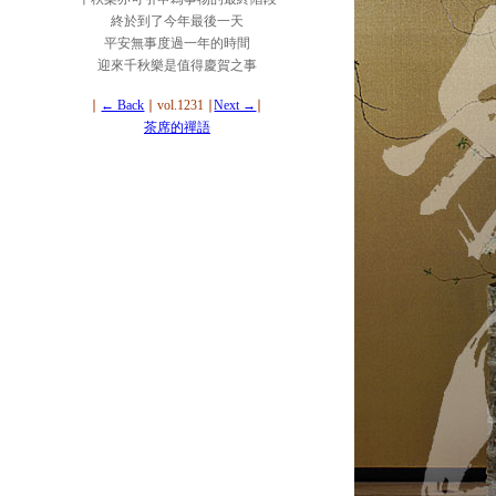
終於到了今年最後一天
平安無事度過一年的時間
迎來千秋樂是值得慶賀之事
∣
← Back
∣ vol.1231 ∣
Next →
∣
茶席的禪語