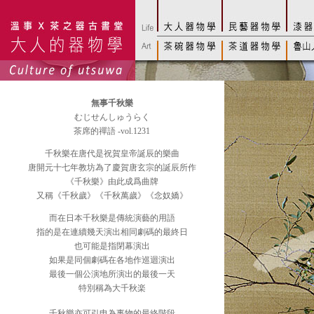
無事千秋樂
むじせんしゅうらく
茶席的禪語 -vol.1231
千秋樂在唐代是祝賀皇帝誕辰的樂曲
唐開元十七年教坊為了慶賀唐玄宗的誕辰所作
《千秋樂》由此成爲曲牌
又稱《千秋歲》《千秋萬歲》《念奴嬌》
而在日本千秋樂是傳統演藝的用語
指的是在連續幾天演出相同劇碼的最終日
也可能是指閉幕演出
如果是同個劇碼在各地作巡迴演出
最後一個公演地所演出的最後一天
特別稱為大千秋楽
千秋樂亦可引申為事物的最終階段